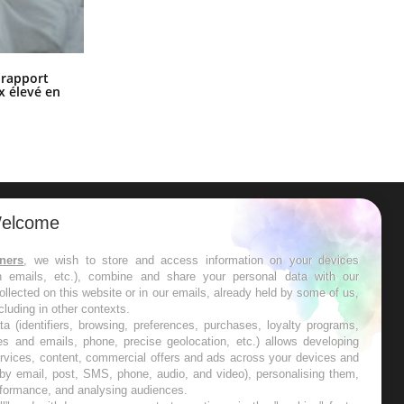
Grossesse à risque : ce jus naturel
n rapport
attire l'attention des chercheurs
x élevé en
elcome
ER
tners
, we wish to store and access information on your devices
in emails, etc.), combine and share your personal data with our
s les semaines les meilleures
ollected on this website or in our emails, already held by some of us,
ncluding in other contexts.
ta (identifiers, browsing, preferences, purchases, loyalty programs,
es and emails, phone, precise geolocation, etc.) allows developing
ervices, content, commercial offers and ads across your devices and
 by email, post, SMS, phone, audio, and video), personalising them,
RE
rformance, and analysing audiences.