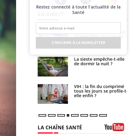
Restez connecté à toute l’actualité de la
Twitter
Facebook
Instagram
Santé
EN DIRECT
Cytomégalovirus : ce qui
Pourquoi votre ventre
change dans la prise en
gâche-t-il les premiers
charge des femmes
jours de vos vacances ?
S'INSCRIRE À LA NEWSLETTER
enceintes
La sieste empêche-t-elle
Fortes chaleurs :
de dormir la nuit ?
pourquoi le risque de
noyade grimpe-t-il ?
VIH : la fin du comprimé
Le Viagra pourrait-il
tous les jours se profile-t-
freiner la propagation du
elle enfin ?
cancer ?
LA CHAÎNE SANTÉ
Youtube