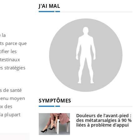
J'AI MAL
 la
nts parce que
fier les
testinaux
s stratégies
es de santé
evenu moyen
SYMPTÔMES
ux des
la plupart
Douleurs de l’avant-pied :
des métatarsalgies à 90 %
liées à problème d’appui