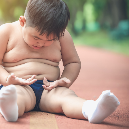
Cancer colorectal : une
stratégie simple aurait
changé la donne au Pays
basque
Chikungunya, dengue,
West Nile : que se passe-
t-il dans le sud de la
France ?
Les médicaments GLP-1
protègent-ils aussi les os
?