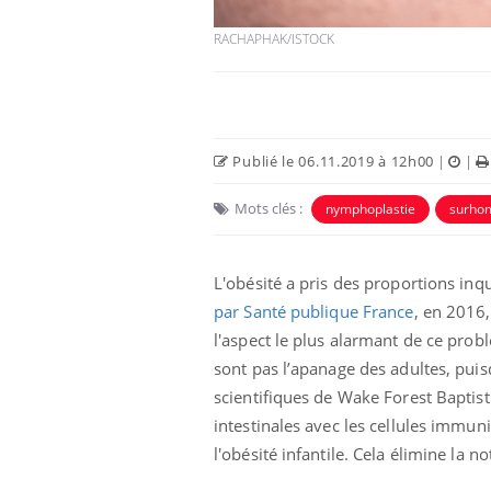
RACHAPHAK/ISTOCK
Publié le 06.11.2019 à 12h00
|
|
 Mains :
Carence en fer : comprendre pour
Ins
Youtube
You
Mots clés :
nymphoplastie
surh
Youtube
Youtube
prévenir
osa
aciles à aborder...
Fatigue, irritabilité, brouillard mental ou
En 2
L'obésité a pris des proportions inq
poser des
même alopécie… Les symptômes de la
rest
'un proche c'est
carence en fer sont multiples ce qui la rend
pat
par Santé publique France
, en 2016
...
l'aspect le plus alarmant de ce probl
sont pas l’apanage des adultes, pui
scientifiques de Wake Forest Baptist H
intestinales avec les cellules immun
l'obésité infantile. Cela élimine la 