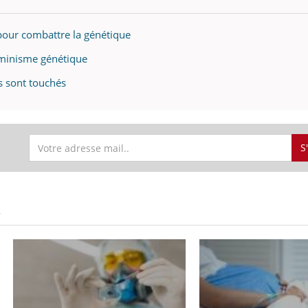
 pour combattre la génétique
erminisme génétique
is sont touchés
S
S