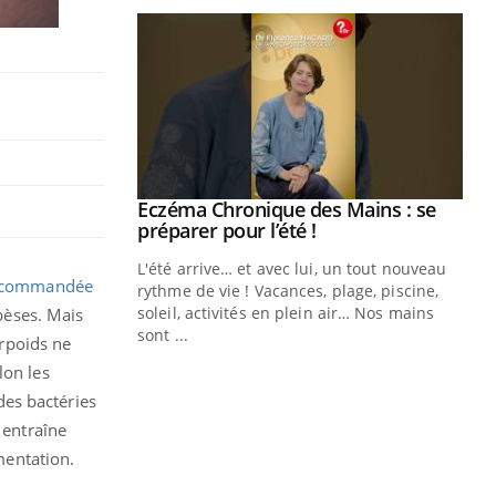
Eczéma Chronique des Mains : se
Youtube
Youtube
préparer pour l’été !
L'été arrive… et avec lui, un tout nouveau
n commandée
rythme de vie ! Vacances, plage, piscine,
soleil, activités en plein air… Nos mains
bèses. Mais
sont ...
urpoids ne
Youtube
Diabète & Ramadan 2026
Un
Youtube
You
elon les
fac
Le Ramadan approche, et, pour de
pr
 des bactéries
nombreuses personnes atteintes de
 entraîne
Un 
diabète, c'est une période de questions, de
mut
imentation.
défis, mais ...
san