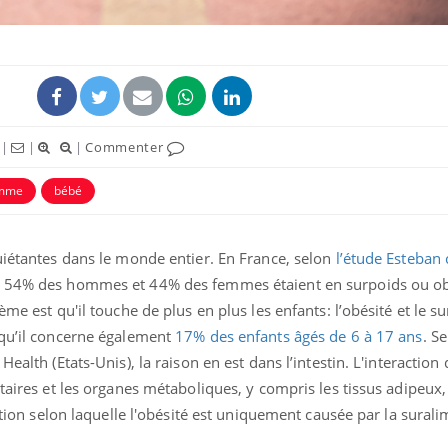
|
|
|
Commenter
uline & Charge mentale : et si on
tube
omme
bébé
Youtube
it en parler??
026, l'insuline dans le diabète de type 2
uiétantes dans le monde entier. En France, selon
l’étude Esteba
e entourée d'idées reçues chez les
ients comme parfois chez les soignants.
, 54% des hommes et 44% des femmes étaient en surpoids ou o
ème est qu'il touche de plus en plus les enfants: l’obésité et le s
squ’il concerne également
17% des enfants âgés de 6 à 17 ans
. S
ealth (Etats-Unis), la raison en est dans l’intestin. L'interaction
itaires et les organes métaboliques, y compris les tissus adipeux,
notion selon laquelle l'obésité est uniquement causée par la sural