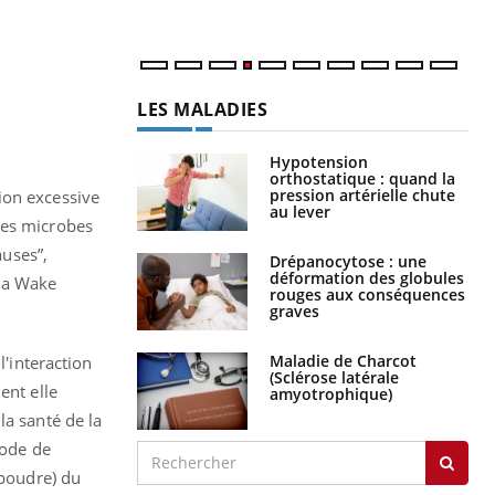
num
LES MALADIES
Hypotension
orthostatique : quand la
pression artérielle chute
ion excessive
au lever
les microbes
auses”,
Drépanocytose : une
déformation des globules
 la Wake
rouges aux conséquences
graves
Maladie de Charcot
l'interaction
(Sclérose latérale
ent elle
amyotrophique)
la santé de la
hode de
 poudre) du