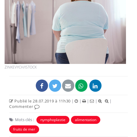
ZINKEVYCH/ISTOCK
Publié le 28.07.2019 à 11h30
|
|
|
|
|
Commenter
Mots clés :
nymphoplastie
alimentation
fruits de mer