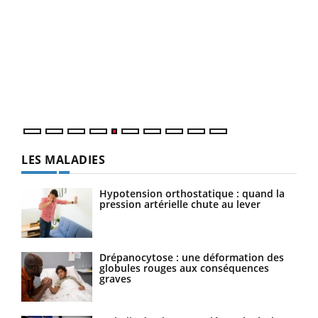
Un 
You
à l
Un é
mati
numé
LES MALADIES
Hypotension orthostatique : quand la
pression artérielle chute au lever
Drépanocytose : une déformation des
globules rouges aux conséquences
graves