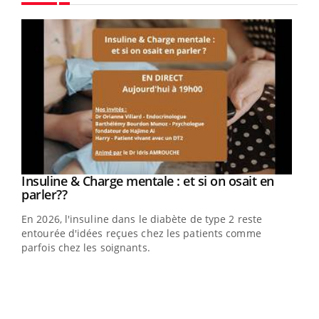
Youtube
Insuline & Charge mentale : et si on osait en
Eczéma Chronique des Mains : se préparer
Youtube
Youtube
Youtube
Youtube
parler??
pour l’été !
En 2026, l'insuline dans le diabète de type 2 reste
L'été arrive… et avec lui, un tout nouveau rythme de vie !
entourée d'idées reçues chez les patients comme
Vacances, plage, piscine, soleil, activités en plein air…
parfois chez les soignants.
Nos mains sont ...
Dia
You