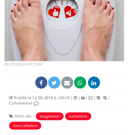
WHITEWOLF/EPICTURA
Publié le 12.05.2016 à 13h14
|
|
|
|
|
Commenter
Mots clés :
imagination
surhomme
mort cellulaire