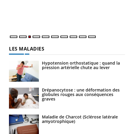
Le 
pers
ques
LES MALADIES
Hypotension orthostatique : quand la
pression artérielle chute au lever
Drépanocytose : une déformation des
globules rouges aux conséquences
graves
Maladie de Charcot (Sclérose latérale
amyotrophique)