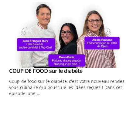
Youtube
cès
COUP DE FOOD sur le diabète
Youtube
Coup de food sur le diabète, c'est votre nouveau rendez-
 en
vous culinaire qui bouscule les idées reçues ! Dans cet
u
épisode, une ...
Qua
You
"Les