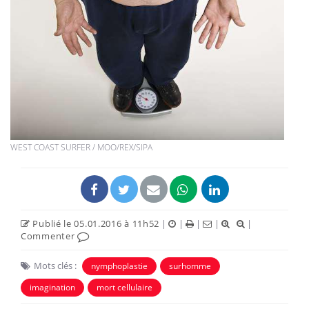
WEST COAST SURFER / MOO/REX/SIPA
Publié le 05.01.2016 à 11h52
|
|
|
|
|
Commenter
Mots clés :
nymphoplastie
surhomme
imagination
mort cellulaire