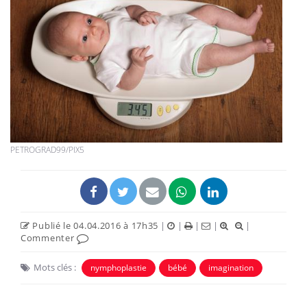
PETROGRAD99/PIX5
Publié le 04.04.2016 à 17h35
|
|
|
|
|
Commenter
Mots clés :
nymphoplastie
bébé
imagination