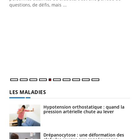
…
questions, de défis, mais ...
Un 
You
à l
Un é
mati
numé
LES MALADIES
Hypotension orthostatique : quand la
pression artérielle chute au lever
Drépanocytose : une déformation des