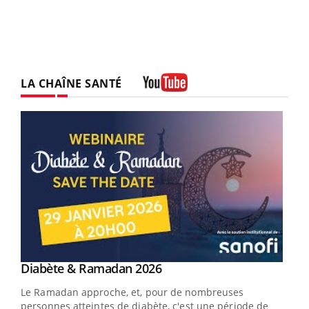
LA CHAÎNE SANTÉ
Youtube
Youtube
Diabète & Ramadan 2026
Youtube
Le Ramadan approche, et, pour de nombreuses
vie !
personnes atteintes de diabète, c'est une période de