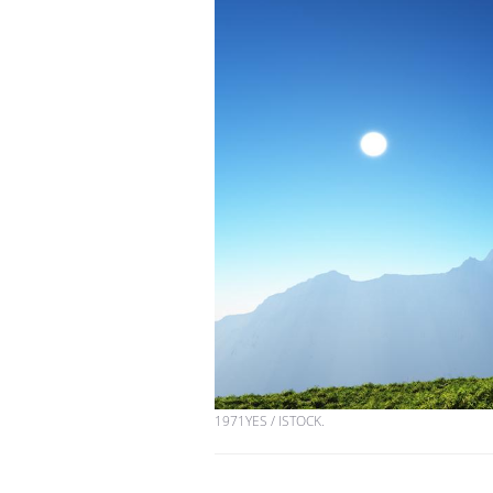
Les troubles du sommeil
modifient votre cerveau !
Mon enfant est-il trop
sensible ou simplement
très empathique ?
Bébés, jeunes enfants :
quelle trousse à
pharmacie pour les
vacances ?
1971YES / ISTOCK.