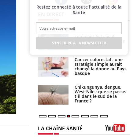
Restez connecté à toute l’actualité de la
Twitter
Facebook
Instagram
Santé
EN DIRECT
é infantile : un
Toujours connectés :
s’interroge sur
comment le travail
x élevé en France
empiète de plus en plus
S'INSCRIRE À LA NEWSLETTER
sur nos soirées
e à risque : ce jus
Cancer colorectal : une
attire l'attention
stratégie simple aurait
rcheurs
changé la donne au Pays
basque
 oublier les
Chikungunya, dengue,
en vacances ?
West Nile : que se passe-
t-il dans le sud de la
France ?
LA CHAÎNE SANTÉ
Youtube