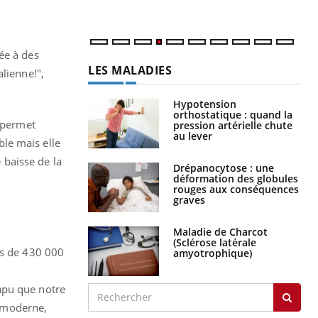
ée à des
LES MALADIES
lienne!",
.
Hypotension
orthostatique : quand la
 permet
pression artérielle chute
au lever
ble mais elle
e baisse de la
Drépanocytose : une
déformation des globules
rouges aux conséquences
graves
Maladie de Charcot
(Sclérose latérale
és de 430 000
amyotrophique)
apu que notre
 moderne,