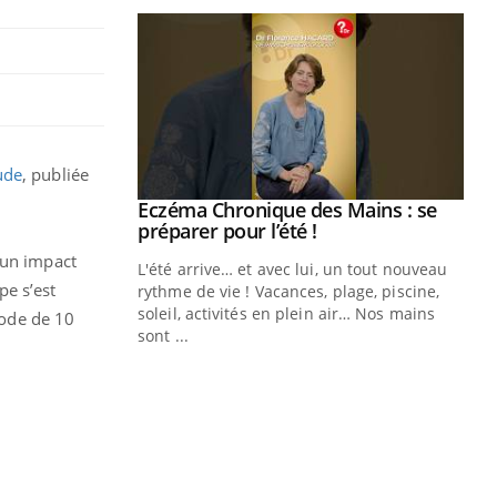
ude
, publiée
ale : et si on
Eczéma Chronique des Mains : se
Youtube
ube
Youtube
préparer pour l’été !
 un impact
e diabète de type 2
L'été arrive… et avec lui, un tout nouveau
pe s’est
çues chez les
rythme de vie ! Vacances, plage, piscine,
ez les soignants.
soleil, activités en plein air… Nos mains
iode de 10
sont ...
Di
You
Le 
nom
dia
défi