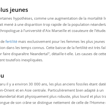
lus jeunes
 certaines hypothèses, comme une augmentation de la mortalité li
ait mené à une disparition trop rapide de la population néanderta
ropologue à l’université d’Aix Marseille et coauteure de l’étude
e de
fertilité
mais exclusivement pour les femmes les plus jeunes
ion dans les temps connus. Cette baisse de la fertilité est très fai
 faire disparaître Neandertal", détaille-t-elle. Les causes de cett
nt toutefois inexpliquées.
pu
u il y a environ 30 000 ans, les plus anciens fossiles étant dat
n-Orient et en Asie centrale.
Particulièrement bien adapté à un
ndertal était physiquement plus robuste, plus lourd et plus tr
ongue de son crâne se distingue nettement de celle de l'Homme