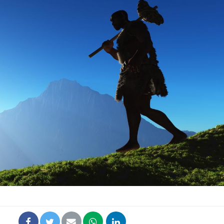
Syndrome métabolique :
Mortalit
quels sont les meilleurs
rapport 
exercices physiques ?
son tau
Comment éviter une otite
Grossess
pendant les vacances ?
naturel 
des che
Hantavirus : un cas
Comment
détecté chez un touriste
écrans 
en France