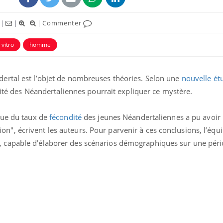
|
|
|
Commenter
 vitro
homme
ertal est l’objet de nombreuses théories. Selon une
nouvelle ét
ilité des Néandertaliennes pourrait expliquer ce mystère.
ence en fer : comprendre pour
Insuline & Charge ment
tube
Youtube
Youtube
Yout
venir
osait en parler??
nue du taux de
fécondité
des jeunes Néandertaliennes a pu avoir
gue, irritabilité, brouillard mental ou
En 2026, l'insuline dans l
ition", écrivent les auteurs. Pour parvenir à ces conclusions, l’équi
e alopécie… Les symptômes de la
reste entourée d'idées re
nce en fer sont multiples ce qui la rend
patients comme parfois ch
 capable d’élaborer des scénarios démographiques sur une pér