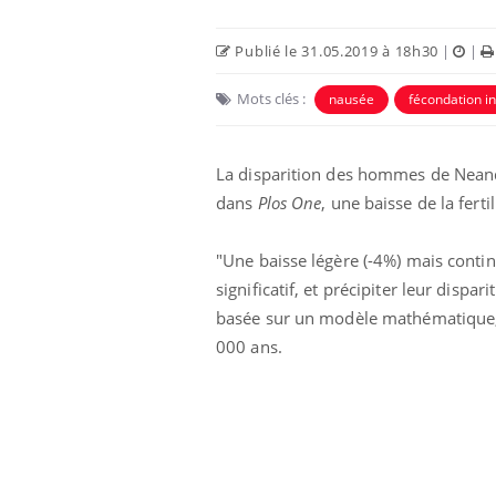
Publié le 31.05.2019 à 18h30
|
|
Mots clés :
nausée
fécondation in
La disparition des hommes de Neand
dans
Plos One
, une baisse de la fert
Eczéma Chronique des Mains :
Car
Youtube
You
Youtube
expliquer ma maladie
pré
"Une baisse légère (-4%) mais conti
Il y a des sujets qui sont faciles à aborder...
Fati
significatif, et précipiter leur dispar
d'autres non ! D'un côté, poser des
mêm
questions sur la maladie d'un proche c'est
care
basée sur un modèle mathématique,
montrer ...
...
000 ans.