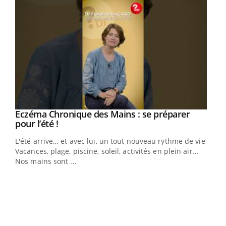
Eczéma Chronique des Mains : se préparer
Youtube
Youtube
pour l’été !
L'été arrive… et avec lui, un tout nouveau rythme de vie !
Vacances, plage, piscine, soleil, activités en plein air…
Nos mains sont ...
Dia
You
Le 