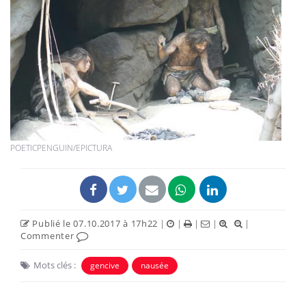
POETICPENGUIN/EPICTURA
Publié le 07.10.2017 à 17h22
|
|
|
|
|
Commenter
Mots clés :
gencive
nausée