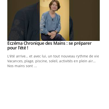
Eczéma Chronique des Mains : se préparer
Youtube
Youtube
pour l’été !
L'été arrive… et avec lui, un tout nouveau rythme de vie !
Vacances, plage, piscine, soleil, activités en plein air…
Nos mains sont ...
Dia
You
Le 
pers
ques