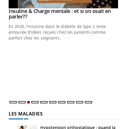
Youtube
Insuline & Charge mentale : et si on osait en
Youtube
Youtube
parler??
En 2026, l'insuline dans le diabète de type 2 reste
entourée d'idées reçues chez les patients comme
parfois chez les soignants.
Ecz
You
pour
L'ét
Vaca
Nos 
LES MALADIES
Hypotension orthostatique : quand la