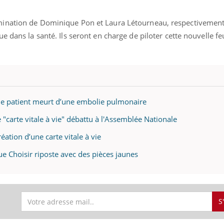
ients comme parfois chez les soignants.
soleil, activités en plein
sont ...
mination de Dominique Pon et Laura Létourneau, respectivemen
 dans la santé. Ils seront en charge de piloter cette nouvelle fe
 : le patient meurt d’une embolie pulmonaire
 "carte vitale à vie" débattu à l'Assemblée Nationale
ation d’une carte vitale à vie
ue Choisir riposte avec des pièces jaunes
S