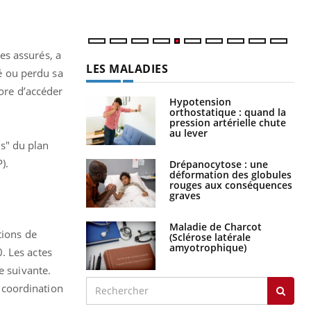
des assurés, a
ié ou perdu sa
core d’accéder
LA CHAÎNE SANTÉ
Youtube
ns" du plan
).
tions de
Youtube
 Mains : se
Diabète & Ramadan 2026
Youtube
. Les actes
outube
e suivante.
Le Ramadan approche, et, pour de
 un tout nouveau
a coordination
nombreuses personnes atteintes de
plage, piscine,
diabète, c'est une période de questions, de