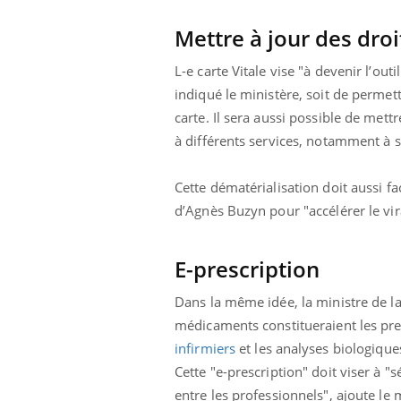
Mettre à jour des droi
L-e carte Vitale vise "à devenir l’out
indiqué le ministère, soit de permett
carte. Il sera aussi possible de mett
à différents services, notamment à s
Cette dématérialisation doit aussi fac
d’Agnès Buzyn pour "accélérer le vi
E-prescription
Dans la même idée, la ministre de la
 Mains :
Carence en fer : comprendre pour
Ins
Youtube
You
médicaments constitueraient les pre
Youtube
Youtube
prévenir
osa
infirmiers
et les analyses biologique
aciles à aborder...
Fatigue, irritabilité, brouillard mental ou
En 2
Cette "e-prescription" doit viser à "
poser des
même alopécie… Les symptômes de la
rest
entre les professionnels", ajoute le 