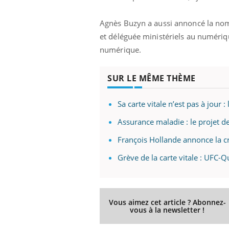
'un proche c'est
carence en fer sont multiples ce qui la rend
pat
...
Agnès Buzyn a aussi annoncé la no
et déléguée ministériels au numérique
numérique.
SUR LE MÊME THÈME
Sa carte vitale n’est pas à jour
Assurance maladie : le projet de
François Hollande annonce la cré
Grève de la carte vitale : UFC-Q
Vous aimez cet article ? Abonnez-
vous à la newsletter !