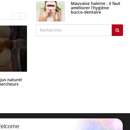
graves
Maladie de Charcot
(Sclérose latérale
amyotrophique)
J'AI MAL
Comment oublier les écrans en
 jus naturel
vacances ?
chercheurs
elcome