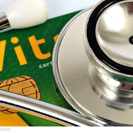
Chikungunya, dengue,
La siest
West Nile : que se passe-
de dormi
t-il dans le sud de la
France ?
Les médicaments GLP-1
VIH : la
protègent-ils aussi les os
tous les
?
elle enfi
Cytomégalovirus : ce qui
Pourquo
change dans la prise en
gâche-t-
charge des femmes
jours de
enceintes
STOCK.