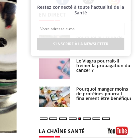
Restez connecté à toute l’actualité de la
Twitter
Facebook
Instagram
Santé
EN DIRECT
e empêche-t-elle
Fortes chaleurs :
r la nuit ?
pourquoi le risque de
noyade grimpe-t-il ?
S'INSCRIRE À LA NEWSLETTER
 fin du comprimé
Le Viagra pourrait-il
 jours se profile-t-
freiner la propagation du
n ?
cancer ?
i votre ventre
Pourquoi manger moins
il les premiers
de protéines pourrait
 vos vacances ?
finalement être bénéfique