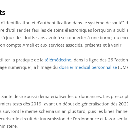
ts
il d’identification et d’authentification dans le système de santé" 
re d’utiliser des feuilles de soins électroniques lorsqu’on a oubl
re à jour des droits sans avoir à se connecter à une borne, ou en
on compte Ameli et aux services associés, présents et à venir.
iliter la pratique de la
télémédecine
, dans la ligne des 26 "actio
rage numérique", à l’image du
dossier médical personnalisé
(DMP
 Santé désire aussi dématérialiser les ordonnances. Les prescrip
uline & Charge mentale : et si on
Eczéma Chronique des
tube
Youtube
miers tests dès 2019, avant un début de généralisation dès 2020
Youtube
Y
it en parler??
préparer pour l’été !
s suivront le même schéma un an plus tard, puis les kinés l'anné
026, l'insuline dans le diabète de type 2
L'été arrive… et avec lui,
sécuriser le circuit de transmission de l’ordonnance et favoriser l
e entourée d'idées reçues chez les
rythme de vie ! Vacances, 
ministère.