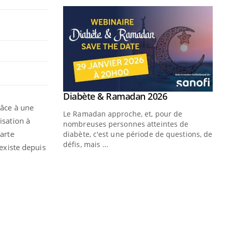
râce à une
isation à
carte
 existe depuis