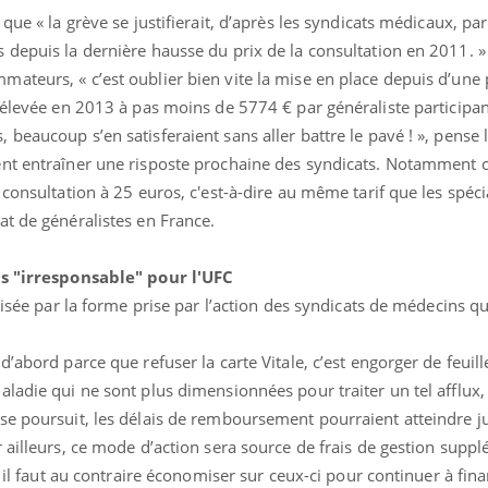
que « la grève se justifierait, d’après les syndicats médicaux, par
 depuis la dernière hausse du prix de la consultation en 2011. »
ateurs, « c’est oublier bien vite la mise en place depuis d’une
 élevée en 2013 à pas moins de 5774 € par généraliste participan
beaucoup s’en satisferaient sans aller battre le pavé ! », pense 
ent entraîner une risposte prochaine des syndicats. Notamment 
consultation à 25 euros, c'est-à-dire au même tarif que les spécia
at de généralistes en France.
is "irresponsable" pour l'UFC
lisée par la forme prise par l’action des syndicats de médecins qu
’abord parce que refuser la carte Vitale, c’est engorger de feuill
ladie qui ne sont plus dimensionnées pour traiter un tel afflux,
se poursuit, les délais de remboursement pourraient atteindre j
 ailleurs, ce mode d’action sera source de frais de gestion supp
ù il faut au contraire économiser sur ceux-ci pour continuer à fin