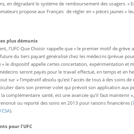
ins, en dégradant le système de remboursement des usagers. » E
mmateurs propose aux Français de régler en « pièces jaunes » le
les plus démunis
, l'UFC-Que Choisir rappelle que « le premier motif de grève a
ence en fer : comprendre pour
Insuline & Charge ment
future du tiers payant généralisé chez les médecins (prévue pour
tube
Youtube
Youtube
Yout
venir
osait en parler??
ue « le dispositif appelle certes concertation, expérimentation et 
médecins seront payés pour le travail effectué, en temps et en he
gue, irritabilité, brouillard mental ou
En 2026, l'insuline dans l
e alopécie… Les symptômes de la
reste entourée d'idées re
out sur « l’impératif absolu qu’est l’accès de tous à des soins de
nce en fer sont multiples ce qui la rend
patients comme parfois ch
articulier dans son premier volet qui prévoit son application aux 
 la complémentaire santé, est une avancée qu’il faut maintenir », 
 renoncé ou reporté des soins en 2013 pour raisons financières (
e/CSA
).
ants pour l'UFC