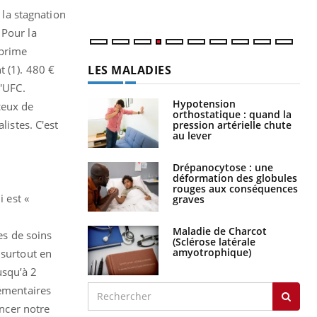
 la stagnation
 Pour la
 prime
LES MALADIES
t (1). 480 €
l'UFC.
Hypotension
ceux de
orthostatique : quand la
listes. C'est
pression artérielle chute
au lever
Drépanocytose : une
déformation des globules
rouges aux conséquences
i est «
graves
Maladie de Charcot
es de soins
(Sclérose latérale
amyotrophique)
 surtout en
usqu’à 2
lémentaires
ancer notre