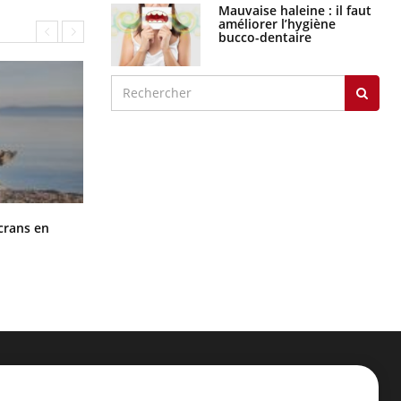
Mauvaise haleine : il faut
améliorer l’hygiène
bucco-dentaire
Toujours connectés : comment le
crans en
travail empiète de plus en plus sur
nos soirées
ER