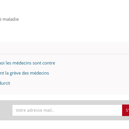
ce maladie
uoi les médecins sont contre
ent la grève des médecins
durcit
S