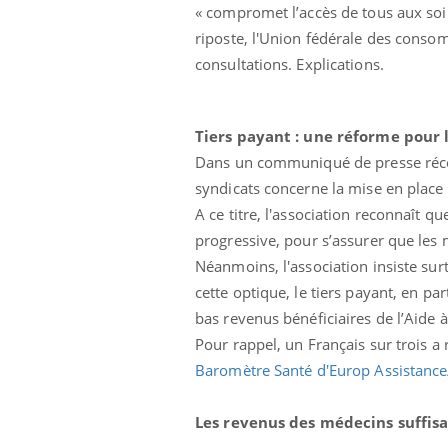
« compromet l’accès de tous aux so
riposte, l'Union fédérale des conso
consultations. Explications.
Tiers payant : une réforme pour 
Dans un communiqué de presse récent
Eczéma Chronique des Mains :
Car
syndicats concerne la mise en place 
Youtube
You
Youtube
expliquer ma maladie
pré
A ce titre, l'association reconnaît q
progressive, pour s’assurer que les 
Il y a des sujets qui sont faciles à aborder...
Fati
d'autres non ! D'un côté, poser des
mêm
Néanmoins, l'association insiste surt
questions sur la maladie d'un proche c'est
care
cette optique, le tiers payant, en p
montrer ...
...
bas revenus bénéficiaires de l’Aide à
Pour rappel, un Français sur trois a
Baromètre Santé d'Europ Assistanc
Les revenus des médecins suffis