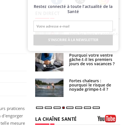
Restez connecté à toute l’actualité de la
Twitter
Facebook
Instagram
Santé
EN DIRECT
icaments GLP-1
VIH : la fin du comprimé
t-ils aussi les os
tous les jours se profile-t-
elle enfin ?
S'INSCRIRE À LA NEWSLETTER
alovirus : ce qui
Pourquoi votre ventre
ans la prise en
gâche-t-il les premiers
des femmes
jours de vos vacances ?
es
e empêche-t-elle
Fortes chaleurs :
r la nuit ?
pourquoi le risque de
noyade grimpe-t-il ?
urs praticens
n d'engorger
LA CHAÎNE SANTÉ
 telle mesure
Youtube