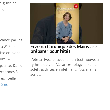
n guise de
urs
vancé par les
ale : et si on
Eczéma Chronique des Mains : se
 2017). »
Youtube
ube
Youtube
préparer pour l’été !
mise en place
ure. »
e diabète de type 2
L'été arrive… et avec lui, un tout nouveau
çues chez les
rythme de vie ! Vacances, plage, piscine,
 qualité. Dans
ez les soignants.
soleil, activités en plein air… Nos mains
personnes à
sont ...
écrit-elle.
Di
You
7ème
Le 
nom
dia
défi