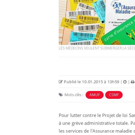
Mortalité infantile : un
rapport s’interroge sur
son taux élevé en France
LES MÉDECINS VEULENT SUBMERGER LA SÉCU D
Grossesse à risque : ce jus
naturel attire l'attention
des chercheurs
Publié le 10.01.2015 à 13h59
|
|
Comment oublier les
écrans en vacances ?
Mots clés :
AMUF
CSMF
Pour lutter contre le Projet de loi 
à une grève administrative totale. Pa
les services de l'Assurance maladie 