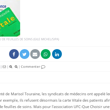
Toujours connectés :
Les méd
comment le travail
protègen
empiète de plus en plus
?
sur nos soirées
E FEUILLES DE SOINS (GILE MICHEL/SIPA)
Cancer colorectal : une
Cytomég
stratégie simple aurait
change d
changé la donne au Pays
charge 
basque
enceint
|
|
|
Commenter
Chikungunya, dengue,
La siest
West Nile : que se passe-
de dormi
t-il dans le sud de la
France ?
Santé de Marisol Touraine, les syndicats de médecins ont appelé le
r exemple, ils refusent désormais la carte Vitale des patients afi
de feuilles de soins. Mais pour l'association UFC-Que Choisir une