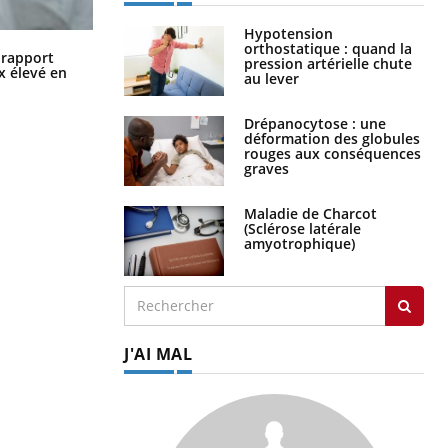
Hypotension
orthostatique : quand la
Grossesse à risque : ce jus naturel
n rapport
pression artérielle chute
attire l'attention des chercheurs
x élevé en
au lever
Drépanocytose : une
déformation des globules
rouges aux conséquences
graves
Maladie de Charcot
(Sclérose latérale
amyotrophique)
J'AI MAL