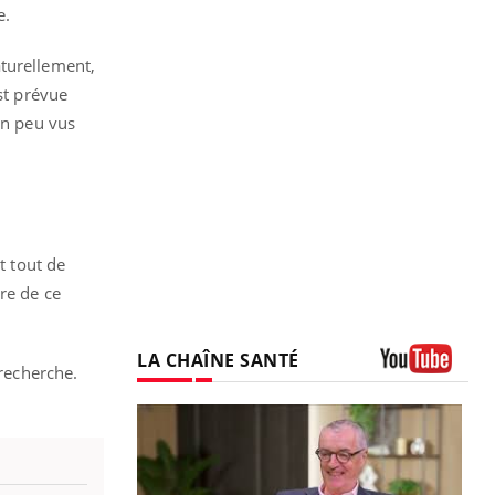
e.
turellement,
st prévue
un peu vus
t tout de
re de ce
LA CHAÎNE SANTÉ
 recherche.
Youtube