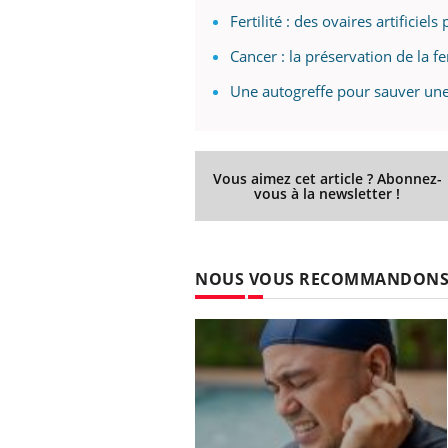
Fertilité : des ovaires artificie
Cancer : la préservation de la fe
Une autogreffe pour sauver une 
Youtube
026
Un « jumeau numérique » pour
COU
Youtube
You
faciliter l’accès à la médecine
 pour de
Youtube
Coup
préventive
eintes de
nou
Un établissement lié à un groupe
 de questions, de
bous
Vous aimez cet article ? Abonnez-
mutualiste innove en matière de bilan de
épis
vous à la newsletter !
santé : l'utilisation d'un « jumeau
numérique » permet ...
NOUS VOUS RECOMMANDON