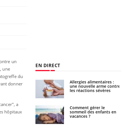
contre un
EN DIRECT
., une
utogreffe du
Comment éviter une otite
uvant donner
pendant les vacances ?
cancer", a
Hantavirus : un cas
es hôpitaux
détecté chez un touriste
en France