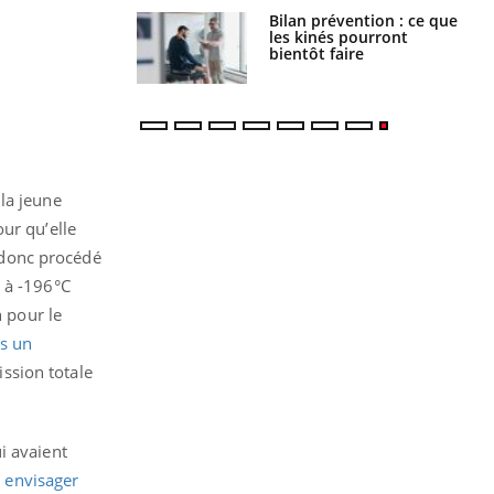
Mortalité infantile : un
rapport s’interroge sur
son taux élevé en France
la jeune
ur qu’elle
t donc procédé
é à -196°C
n pour le
s un
ssion totale
i avaient
 envisager