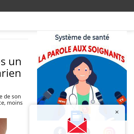
ès un
arien
e de son
nce, moins
Publicité