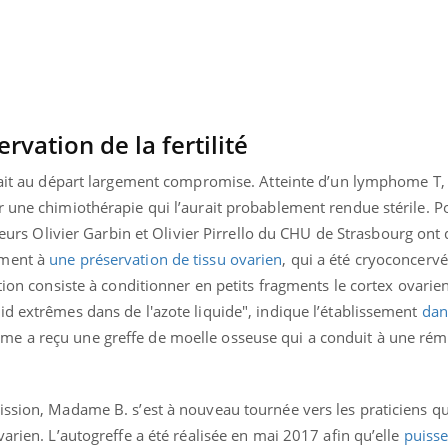
vation de la fertilité
était au départ largement compromise. Atteinte d’un lymphome T, 
 une chimiothérapie qui l’aurait probablement rendue stérile. Po
teurs Olivier Garbin et Olivier Pirrello du CHU de Strasbourg on
ement à
une préservation de tissu ovarien
, qui a été cryoconcerv
tion consiste à conditionner en petits fragments le cortex ovarie
id extrêmes dans de l'azote liquide", indique l’établissement
dan
mme a reçu une greffe de moelle osseuse qui a conduit à une rémi
ission, Madame B. s’est à nouveau tournée vers les praticiens qu
varien. L’autogreffe a été réalisée en mai 2017 afin qu’elle
puisse