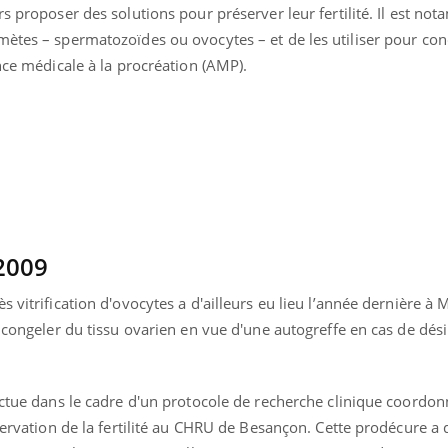
rs proposer des solutions pour préserver leur fertilité. Il est no
Pourquoi manger moins
Mordue 
de protéines pourrait
vacances
mètes – spermatozoïdes ou ovocytes – et de les utiliser pour con
finalement être bénéfique
le coma
ance médicale à la procréation (AMP).
2009
 vitrification d'ovocytes a d'ailleurs eu lieu l’année dernière à 
t congeler du tissu ovarien en vue d'une autogreffe en cas de dési
ectue dans le cadre d'un protocole de recherche clinique coordon
éservation de la fertilité au CHRU de Besançon. Cette prodécure a 