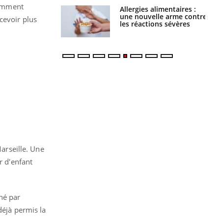
tamment
par une tique en
Allergies alimentaires :
, elle reste dans
une nouvelle arme contre
cevoir plus
 pendant 42 jours
les réactions sévères
Marseille. Une
r d'enfant
né par
déjà permis la