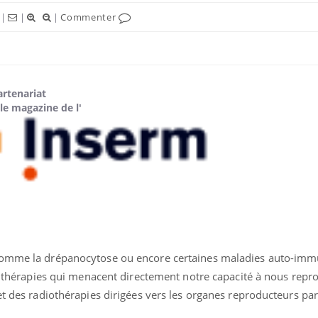
|
|
|
Commenter
artenariat
le magazine de l'
Fortes chaleurs :
Grossess
pourquoi le risque de
que dit 
noyade grimpe-t-il ?
 comme la drépanocytose ou encore certaines maladies auto-i
Le Viagra pourrait-il
Le smart
es thérapies qui menacent directement notre capacité à nous repro
freiner la propagation du
l'appren
cancer ?
lecture 
et des radiothérapies dirigées vers les organes reproducteurs pa