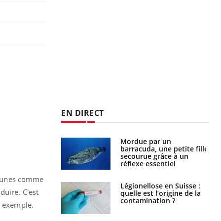
EN DIRECT
e et chaleur : ce
Mordue par un
la science
barracuda, une petite fille
secourue grâce à un
réflexe essentiel
mmunes comme
phone nuit-il à
Légionellose en Suisse :
duire. C'est
tissage de la
quelle est l’origine de la
?
contamination ?
r exemple.