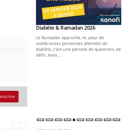
Youtube
 Mains : se
Diabète & Ramadan 2026
Youtube
outube
Le Ramadan approche, et, pour de
 un tout nouveau
nombreuses personnes atteintes de
plage, piscine,
diabète, c'est une période de questions, de
 air… Nos mains
défis, mais ...
Un
You
fac
pr
Un 
mut
'inscrire
san
num