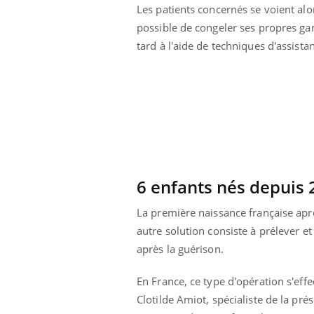
Les patients concernés se voient alo
lovirus : ce qui
Pourquoi votre ventre
ans la prise en
gâche-t-il les premiers
possible de congeler ses propres ga
des femmes
jours de vos vacances ?
s
tard à l'aide de techniques d'assist
6 enfants nés depuis 
La première naissance française après
autre solution consiste à prélever e
après la guérison.
En France, ce type d'opération s'eff
Clotilde Amiot, spécialiste de la pr