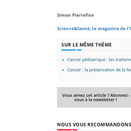
Simon Pierrefixe
 Mains :
Carence en fer : comprendre pour
Ins
Youtube
You
Science&Santé, le magazine de l
Youtube
Youtube
prévenir
osa
aciles à aborder...
Fatigue, irritabilité, brouillard mental ou
En 2
SUR LE MÊME THÈME
poser des
même alopécie… Les symptômes de la
rest
'un proche c'est
carence en fer sont multiples ce qui la rend
pat
Cancer pédiatrique : les traitemen
...
Cancer : la préservation de la fe
Vous aimez cet article ? Abonnez-
vous à la newsletter !
NOUS VOUS RECOMMANDON