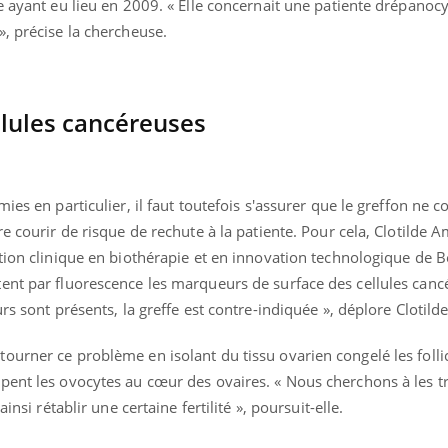
e ayant eu lieu en 2009. « Elle concernait une patiente drépanocy
, précise la chercheuse.
llules cancéreuses
ies en particulier, il faut toutefois s'assurer que le greffon ne c
e courir de risque de rechute à la patiente. Pour cela, Clotilde A
ation clinique en biothérapie et en innovation technologique de 
ent par fluorescence les marqueurs de surface des cellules can
rs sont présents, la greffe est contre-indiquée », déplore Clotild
urner ce problème en isolant du tissu ovarien congelé les follic
pent les ovocytes au cœur des ovaires. « Nous cherchons à les t
insi rétablir une certaine fertilité », poursuit-elle.