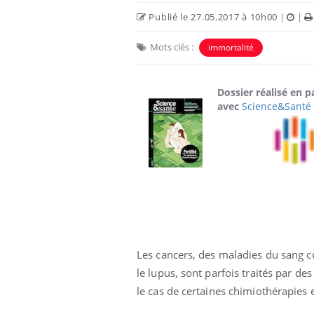
Publié le 27.05.2017 à 10h00
|
|
Mots clés :
immortalité
Dossier réalisé en p
avec
Science&Santé
unya, dengue,
La sieste empêche-t-elle
e : que se passe-
de dormir la nuit ?
 le sud de la
Les cancers, des maladies du sang
icaments GLP-1
VIH : la fin du comprimé
le lupus, sont parfois traités par d
-ils aussi les os
tous les jours se profile-t-
elle enfin ?
le cas de certaines chimiothérapies 