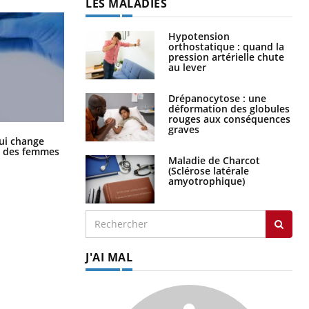
LES MALADIES
Hypotension
orthostatique : quand la
pression artérielle chute
au lever
Drépanocytose : une
déformation des globules
rouges aux conséquences
graves
La sieste empêche-t-elle de dormir
ui change
la nuit ?
ge des femmes
Maladie de Charcot
(Sclérose latérale
amyotrophique)
J'AI MAL