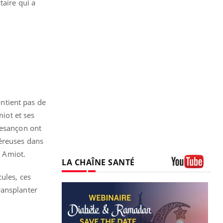
taire qui a
ontient pas de
miot et ses
Besançon ont
céreuses dans
e Amiot.
LA CHAÎNE SANTÉ
Youtube
ules, ces
ransplanter