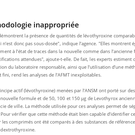
Le smartphone nuit-il à
l'apprentissage de la
lecture ?
hodologie inappropriée
émontrent la présence de quantités de lévothyroxine comparab
ui n’est donc pas sous-dosée", indique l’agence. "Elles montrent 
ent à l’état de traces dans la nouvelle comme dans l’ancienne 
ifications attendues", ajoute-t-elle.
De fait, les experts estiment 
ion du laboratoire responsable, ainsi que l’utilisation d’une mé
 fini, rend les analyses de l’AFMT inexploitables.
rincipe actif (lévothyroxine) menées par l’ANSM ont porté sur d
 nouvelle formule et de 50, 100 et 150 µg de Levothyrox ancien
ie de ville. La méthode utilisée pour ces analyses permet de sép
 Pour vérifier que cette méthode était bien capable d’identifier c
sur les comprimés ont été comparés à des substances de référen
dextrothyroxine.