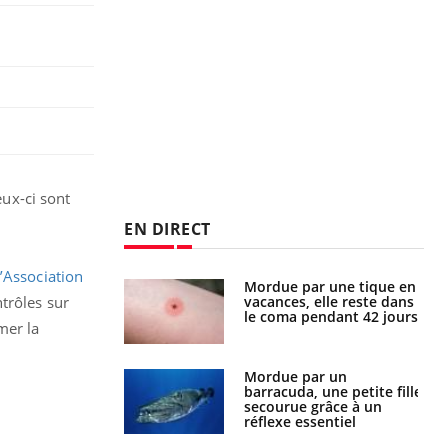
ux-ci sont
EN DIRECT
l’Association
Mordue par une tique en
Allergies alimentaires :
vacances, elle reste dans
une nouvelle arme contre
trôles sur
le coma pendant 42 jours
les réactions sévères
mer la
Mordue par un
Comment gérer le
barracuda, une petite fille
sommeil des enfants en
secourue grâce à un
vacances ?
réflexe essentiel