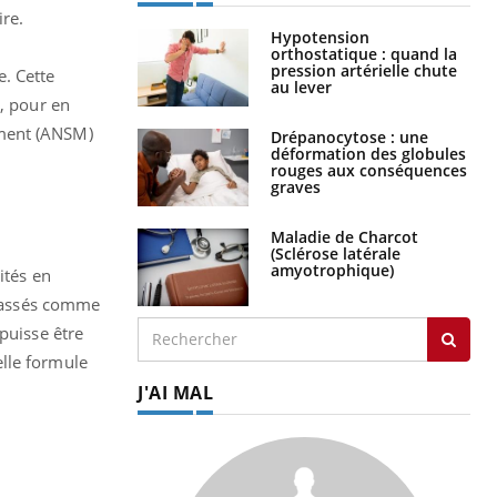
ire.
Hypotension
orthostatique : quand la
pression artérielle chute
. Cette
au lever
e, pour en
ament (ANSM)
Drépanocytose : une
déformation des globules
.
rouges aux conséquences
graves
Maladie de Charcot
(Sclérose latérale
amyotrophique)
ités en
 classés comme
puisse être
elle formule
J'AI MAL