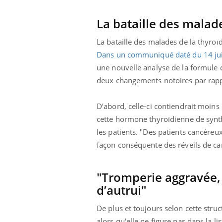
La bataille des malad
La bataille des malades de la thyroï
Dans un communiqué daté du 14 jui
une nouvelle analyse de la formule 
deux changements notoires par rapp
D’abord, celle-ci contiendrait moins
cette hormone thyroïdienne de synth
les patients. "Des patients cancére
façon conséquente des réveils de ca
"Tromperie aggravée, 
d’autrui"
De plus et toujours selon cette str
alors qu'elle ne figure pas dans la 