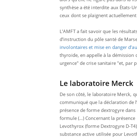
synthèse a été interdite aux États-U
ceux dont se plaignent actuellement 
Youtube
 Mains : se
Diabète & Ramadan 2026
Un 
Youtube
You
L’AMFT a fait savoir que les résulta
outube
fac
d’instruction du pôle santé de Marse
Le Ramadan approche, et, pour de
pré
un tout nouveau
nombreuses personnes atteintes de
involontaires et mise en danger d’au
Un 
lage, piscine,
diabète, c'est une période de questions, de
thyroïde, en appelle à la démission 
mut
air… Nos mains
défis, mais ...
urgence" de crise sanitaire "et, par 
sant
num
Le laboratoire Merck
De son côté, le laboratoire Merck, q
communiqué que la déclaration de l
présence de forme dextrogyre dans l
formule (…) Concernant la présence 
Levothyrox (forme Dextrogyre D-T4),
substance active utilisée pour Levot