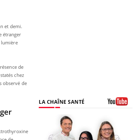
an et demi.
e étranger
n lumière
présence de
statés chez
s observé de
LA CHAÎNE SANTÉ
nger
Youtube
xtrothyroxine
ance de