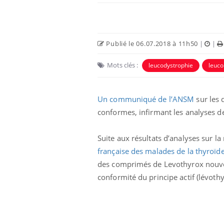
Publié le 06.07.2018 à 11h50
|
|
Mots clés :
leucodystrophie
leuco
Un communiqué de l’ANSM
sur les 
conformes, infirmant les analyses de
Suite aux résultats d’analyses sur 
lovirus : ce qui
Pourquoi votre ventre
ans la prise en
gâche-t-il les premiers
française des malades de la thyroïd
des femmes
jours de vos vacances ?
des comprimés de Levothyrox nouvell
s
conformité du principe actif (lévothy
e empêche-t-elle
Fortes chaleurs :
 la nuit ?
pourquoi le risque de
noyade grimpe-t-il ?