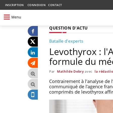
INSCRIPTION
CONNEXION
CONTACT
Menu
QUESTION D'ACTU
Bataille d'experts
Levothyrox : l
formule du mé
Par
Mathilde Debry
avec
la rédacti
Contrairement à l'analyse de l
communiqué de l’agence fran
comprimés de levothyrox affi