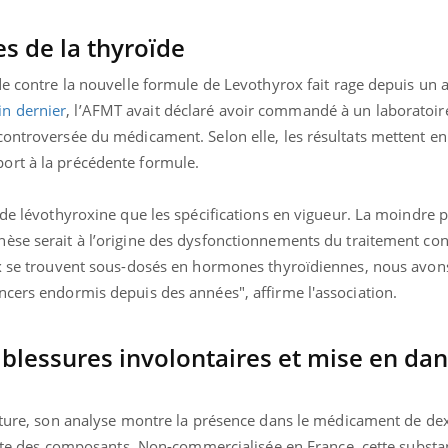
es de la thyroïde
de contre la nouvelle formule de Levothyrox fait rage depuis un 
n dernier
, l’AFMT avait déclaré avoir commandé à un laboratoir
controversée du médicament. Selon elle, les résultats mettent e
ort à la précédente formule.
 de lévothyroxine que les spécifications en vigueur. La moindre 
èse serait à l’origine des dysfonctionnements du traitement con
ux se trouvent sous-dosés en hormones thyroïdiennes, nous avon
ncers endormis depuis des années", affirme l'association.
blessures involontaires et mise en da
ucture, son analyse montre la présence dans le médicament de de
liste des composants. Non-commercialisée en France, cette subst