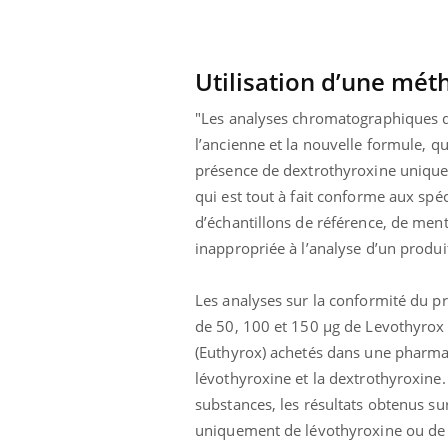
 fin du comprimé
Le Viagra pourrait-il
jours se profile-t-
freiner la propagation du
n ?
cancer ?
Utilisation d’une mét
"Les analyses chromatographiques d
l’ancienne et la nouvelle formule, q
présence de dextrothyroxine uniquem
qui est tout à fait conforme aux spéc
d’échantillons de référence, de ment
inappropriée à l’analyse d’un produit
Les analyses sur la conformité du p
de 50, 100 et 150 µg de Levothyrox
(Euthyrox) achetés dans une pharmac
lévothyroxine et la dextrothyroxine.
substances, les résultats obtenus 
uniquement de lévothyroxine ou de 