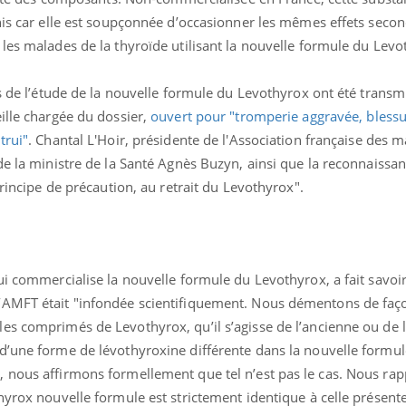
nis car elle est soupçonnée d’occasionner les mêmes effets seco
les malades de la thyroïde utilisant la nouvelle formule du Levo
« jumeau numérique » pour
tube
ts de l’étude de la nouvelle formule du Levothyrox ont été transm
iliter l’accès à la médecine
ille chargée du dossier,
ouvert pour "tromperie aggravée, bless
Youtube
ventive
trui"
. Chantal L'Hoir, présidente de l'Association française des m
établissement lié à un groupe
de la ministre de la Santé Agnès Buzyn, ainsi que la reconnaissa
ualiste innove en matière de bilan de
principe de précaution, au retrait du Levothyrox".
é : l'utilisation d'un « jumeau
érique » permet ...
ui commercialise la nouvelle formule du Levothyrox, a fait savoi
’AMFT était "infondée scientifiquement. Nous démentons de faço
es comprimés de Levothyrox, qu’il s’agisse de l’ancienne ou de 
d’une forme de lévothyroxine différente dans la nouvelle formu
 nous affirmons formellement que tel n’est pas le cas. Nous rap
hyrox nouvelle formule est strictement identique à celle présent