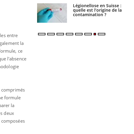
Légionellose en Suisse :
Bilan prévention : ce que
quelle est l’origine de la
les kinés pourront
contamination ?
bientôt faire
les entre
également la
formule, ce
que l'absence
thodologie
es comprimés
ne formule
arer la
es deux
ce composées