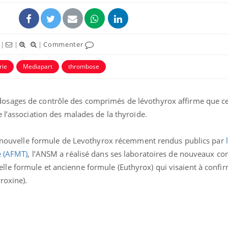
|
|
|
Commenter
rie
Mediapart
thrombose
dosages de contrôle des comprimés de lévothyrox affirme que ce
 l’association des malades de la thyroïde.
la nouvelle formule de Levothyrox récemment rendus publics par
Pourquoi manger moins
de protéines pourrait
e (AFMT)
, l’ANSM a réalisé dans ses laboratoires de nouveaux con
finalement être bénéfique
e formule et ancienne formule (Euthyrox) qui visaient à confir
roxine).
Grossesse et chaleur : ce
que dit la science