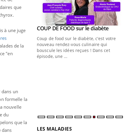
ndaires que
thyrox.
Youtube
COUP DE FOOD sur le diabète
Youtube
is à une juge
ures
Coup de food sur le diabète, c'est votre
nouveau rendez-vous culinaire qui
alades de la
bouscule les idées reçues ! Dans cet
nce "en
épisode, une ...
Quand l’entreprise mise sur le bien
Ec
Youtube
You
Youtube
être global
quo
"Les rendez-vous de la santé et de la
Dan
qualité de vie au travail" de Pourquoi
der
r dans un
Docteur reçoivent Régis Blugeon, DRH et
com
n formelle la
directeur ...
et é
la nouvelle
le du
pelons que la
LES MALADIES
e dans