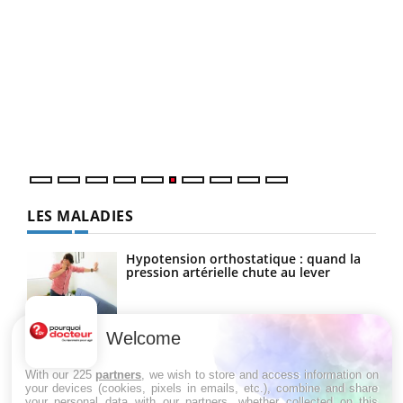
COU
You
Coup
vous
épis
LES MALADIES
Hypotension orthostatique : quand la
pression artérielle chute au lever
Welcome
Drépanocytose : une déformation des
globules rouges aux conséquences
graves
With our 225
partners
, we wish to store and access information on
your devices (cookies, pixels in emails, etc.), combine and share
your personal data with our partners, whether collected on this