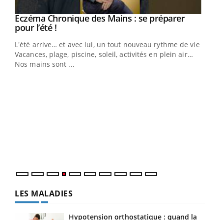
Eczéma Chronique des Mains : se préparer
Youtube
Youtube
pour l’été !
L'été arrive… et avec lui, un tout nouveau rythme de vie !
Vacances, plage, piscine, soleil, activités en plein air…
Nos mains sont ...
Dia
You
Le 
pers
ques
LES MALADIES
Hypotension orthostatique : quand la