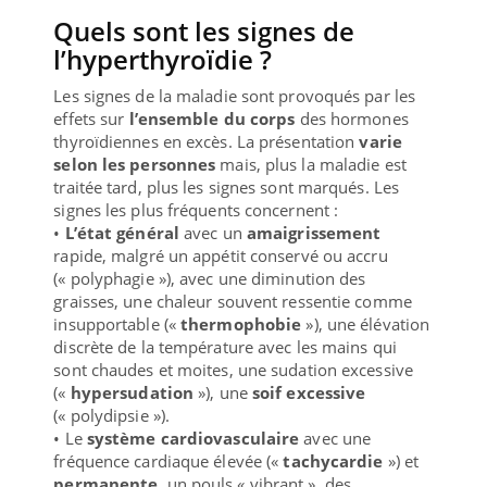
Quels sont les signes de
l’hyperthyroïdie ?
Les signes de la maladie sont provoqués par les
effets sur
l’ensemble du corps
des hormones
thyroïdiennes en excès. La présentation
varie
selon les personnes
mais, plus la maladie est
traitée tard, plus les signes sont marqués. Les
signes les plus fréquents concernent :
•
L’état général
avec un
amaigrissement
rapide, malgré un appétit conservé ou accru
(« polyphagie »), avec une diminution des
graisses, une chaleur souvent ressentie comme
insupportable («
thermophobie
»), une élévation
discrète de la température avec les mains qui
sont chaudes et moites, une sudation excessive
(«
hypersudation
»), une
soif excessive
(« polydipsie »).
• Le
système cardiovasculaire
avec une
fréquence cardiaque élevée («
tachycardie
») et
permanente
, un pouls « vibrant », des