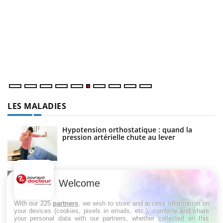
C
Yo
Co
cu
un
LES MALADIES
Hypotension orthostatique : quand la
pression artérielle chute au lever
Drépanocytose : une déformation des
globules rouges aux conséquences graves
Welcome
With our 225
partners
, we wish to store and access information on
your devices (cookies, pixels in emails, etc.), combine and share
your personal data with our partners, whether collected on this
Maladie de Charcot (Sclérose latérale