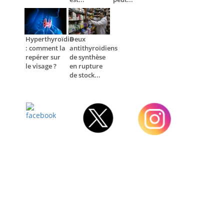
Hyperthyroïdie
Deux
: comment la
antithyroïdiens
repérer sur
de synthèse
le visage ?
en rupture
de stock...
Facebook
Twitter
Instagram