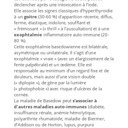
déclencher après une intoxication à l’iode.
Elle associe les signes classiques d’hyperthyroïdie
à un
goitre
(30-60 %) d'apparition récente, diffus,
ferme, élastique, indolore, soufflant et
« frémissant » (« thrill » à l’auscultation) et à une
exophtalmie
inflammatoire auto-immune (20-
80 %).
Cette exophtalmie basedowienne est bilatérale,
asymétrique ou unilatérale. Il s’agit d’une
exophtalmie « vraie » (avec un élargissement de la
fente palpébrale) et un œdème. Elle est
responsable au minimum d’un regard fixe et de
douleurs, mais aussi d’une vision double
(« diplopie »), de gène par la lumière
(« photophobie ») avec risque d’ulcères de la
cornée.
La maladie de Basedow peut
s’associer à
d'autres maladies auto-immunes
(diabète,
insuffisance rénale, anémie hémolytique,
polyarthrite rhumatoïde, maladie de Biermer,
d’Addison ou de Horton, lupus, purpura