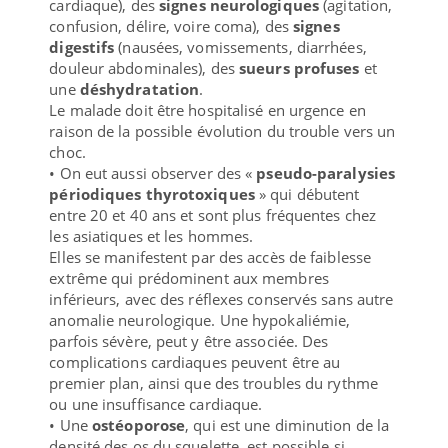
cardiaque), des
signes neurologiques
(agitation,
confusion, délire, voire coma), des
signes
digestifs
(nausées, vomissements, diarrhées,
douleur abdominales), des
sueurs profuses
et
une
déshydratation
.
Le malade doit être hospitalisé en urgence en
raison de la possible évolution du trouble vers un
choc.
• On eut aussi observer des «
pseudo-paralysies
périodiques thyrotoxiques
» qui débutent
entre 20 et 40 ans et sont plus fréquentes chez
les asiatiques et les hommes.
Elles se manifestent par des accès de faiblesse
extrême qui prédominent aux membres
inférieurs, avec des réflexes conservés sans autre
anomalie neurologique. Une hypokaliémie,
parfois sévère, peut y être associée. Des
complications cardiaques peuvent être au
premier plan, ainsi que des troubles du rythme
ou une insuffisance cardiaque.
• Une
ostéoporose
, qui est une diminution de la
densité des os du squelette, est possible si