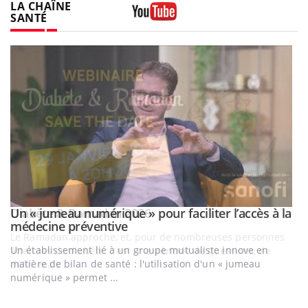
LA CHAÎNE
SANTÉ
Youtube
Un « jumeau numérique » pour faciliter l’accès à la
Youtube
Youtube
médecine préventive
Un établissement lié à un groupe mutualiste innove en
matière de bilan de santé : l'utilisation d'un « jumeau
numérique » permet ...