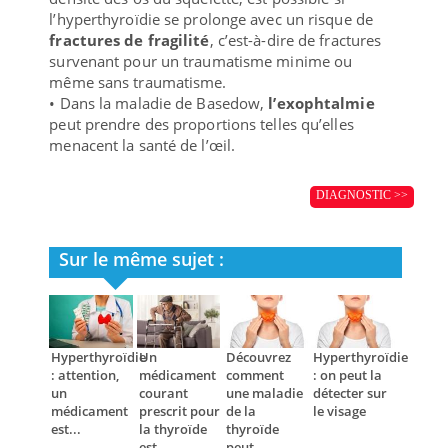
l’hyperthyroïdie se prolonge avec un risque de
fractures de fragilité
, c’est-à-dire de fractures
survenant pour un traumatisme minime ou
même sans traumatisme.
• Dans la maladie de Basedow,
l’exophtalmie
peut prendre des proportions telles qu’elles
menacent la santé de l’œil.
DIAGNOSTIC >>
Sur le même sujet :
Hyperthyroïdie
Un
Découvrez
Hyperthyroïdie
: attention,
médicament
comment
: on peut la
un
courant
une maladie
détecter sur
médicament
prescrit pour
de la
le visage
est...
la thyroïde
thyroïde
est...
peut...