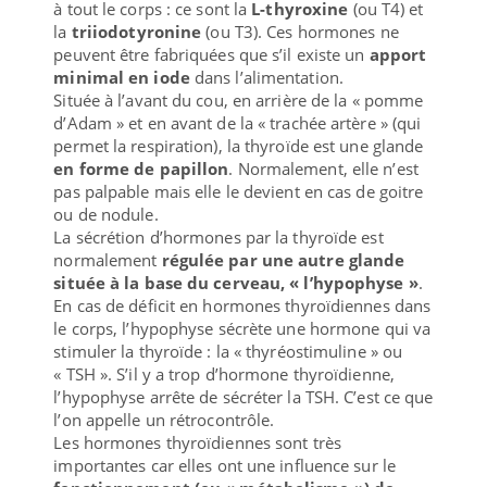
à tout le corps : ce sont la
L-thyroxine
(ou T4) et
la
triiodotyronine
(ou T3). Ces hormones ne
peuvent être fabriquées que s’il existe un
apport
minimal en iode
dans l’alimentation.
Située à l’avant du cou, en arrière de la « pomme
d’Adam » et en avant de la « trachée artère » (qui
permet la respiration), la thyroïde est une glande
en forme de papillon
. Normalement, elle n’est
pas palpable mais elle le devient en cas de goitre
ou de nodule.
La sécrétion d’hormones par la thyroïde est
normalement
régulée par une autre glande
située à la base du cerveau, « l’hypophyse »
.
En cas de déficit en hormones thyroïdiennes dans
le corps, l’hypophyse sécrète une hormone qui va
stimuler la thyroïde : la « thyréostimuline » ou
« TSH ». S’il y a trop d’hormone thyroïdienne,
l’hypophyse arrête de sécréter la TSH. C’est ce que
l’on appelle un rétrocontrôle.
Les hormones thyroïdiennes sont très
importantes car elles ont une influence sur le