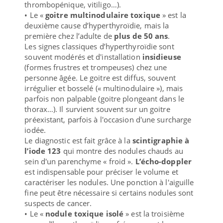
thrombopénique, vitiligo…).
• Le «
goitre multinodulaire toxique
» est la
deuxième cause d’hyperthyroïdie, mais la
première chez l’adulte de
plus de 50 ans
.
Les signes classiques d’hyperthyroïdie sont
souvent modérés et d'installation
insidieuse
(formes frustres et trompeuses) chez une
personne âgée. Le goitre est diffus, souvent
irrégulier et bosselé (« multinodulaire »), mais
parfois non palpable (goitre plongeant dans le
thorax…). Il survient souvent sur un goitre
préexistant, parfois à l'occasion d'une surcharge
iodée.
Le diagnostic est fait grâce à la
scintigraphie à
l’iode 123
qui montre des nodules chauds au
sein d'un parenchyme « froid ».
L’écho-doppler
est indispensable pour préciser le volume et
caractériser les nodules. Une ponction à l'aiguille
fine peut être nécessaire si certains nodules sont
suspects de cancer.
• Le «
nodule toxique isolé
» est la troisième