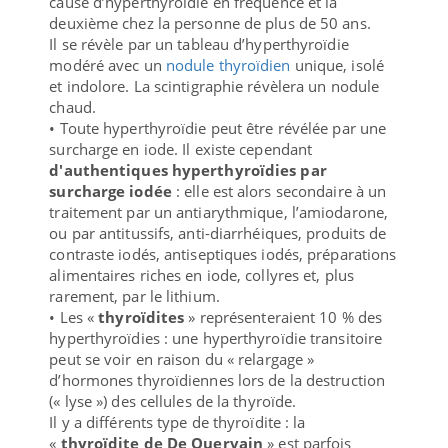
cause d’hyperthyroïdie en fréquence et la
deuxième chez la personne de plus de 50 ans.
Il se révèle par un tableau d’hyperthyroïdie
modéré avec un
nodule thyroïdien
unique, isolé
et indolore. La scintigraphie révèlera un nodule
chaud.
• Toute hyperthyroïdie peut être révélée par une
surcharge en iode. Il existe cependant
d'authentiques hyperthyroïdies par
surcharge iodée
: elle est alors secondaire à un
traitement par un antiarythmique, l’amiodarone,
ou par antitussifs, anti-diarrhéiques, produits de
contraste iodés, antiseptiques iodés, préparations
alimentaires riches en iode, collyres et, plus
rarement, par le lithium.
• Les «
thyroïdites
» représenteraient 10 % des
hyperthyroïdies : une hyperthyroïdie transitoire
peut se voir en raison du « relargage »
d’hormones thyroïdiennes lors de la destruction
(« lyse ») des cellules de la thyroïde.
Il y a différents type de thyroïdite : la
«
thyroïdite de De Quervain
» est parfois