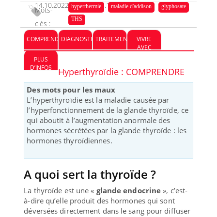
14.10.2022
14.10.2022
hyperthermie
maladie d'addison
glyphosate
Mots-
THS
clés :
COMPRENDRE
DIAGNOSTIC
TRAITEMENT
VIVRE
AVEC
PLUS
D’INFOS
Hyperthyroïdie : COMPRENDRE
Des mots pour les maux
L’hyperthyroïdie est la maladie causée par
l’hyperfonctionnement de la glande thyroïde, ce
qui aboutit à l’augmentation anormale des
hormones sécrétées par la glande thyroïde : les
hormones thyroïdiennes.
A quoi sert la thyroïde ?
La thyroïde est une «
glande endocrine
», c’est-
à-dire qu’elle produit des hormones qui sont
déversées directement dans le sang pour diffuser