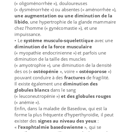
(« oligoménorrhée »), douloureuses
(« dysménorrhée ») ou absentes (« aménorrhée »),
une augmentation ou une diminution de la
libido
, une hypertrophie de la glande mammaire
chez l’homme (« gynécomastie »), et une
impuissance.
• Le
système musculo-squelettique
avec une
diminution de la force musculaire
(« myopathie endocrinienne ») et parfois une
diminution de la taille des muscles
(« amyotrophie »), une diminution de la densité
des os («
ostéopénie
», voire «
ostéoporose
»)
pouvant conduire à des
fractures
de fragilité.
Il existe également une
diminution des
globules blancs
dans le sang
(« leuconeutropénie »)
et des globules rouges
(« anémie »).
Enfin, dans la maladie de Basedow, qui est la
forme la plus fréquente d’hyperthyroïdie, il peut
exister des
signes au niveau des yeux
:
«
l’exophtalmie basedowienne
», qui se