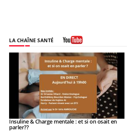
LA CHAÎNE SANTÉ
Youtube
Youtube
Insuline & Charge mentale : et si on osait en
Youtube
Youtube
parler??