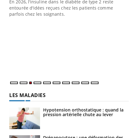
En 2026, l'insuline dans le diabète de type 2 reste
entourée d'idées reçues chez les patients comme
parfois chez les soignants.
Ecz
You
pour
L'ét
Vaca
Nos 
LES MALADIES
Hypotension orthostatique : quand la
pression artérielle chute au lever
Drépanocytose : une déformation des