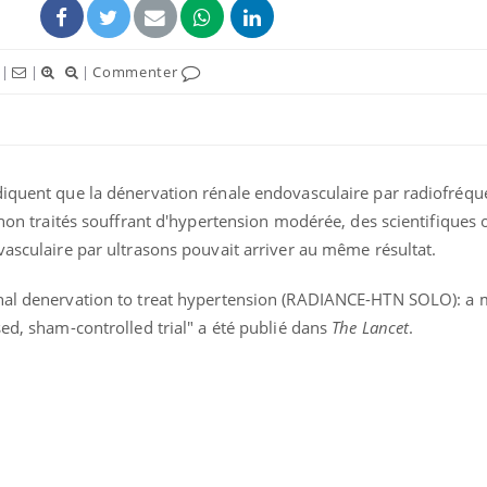
|
|
|
Commenter
diquent que la dénervation rénale endovasculaire par radiofréque
ence en fer : comprendre pour
Insuline & Charge ment
tube
Youtube
s non traités souffrant d'hypertension modérée, des scientifiques 
Youtube
Yout
venir
osait en parler??
vasculaire par ultrasons pouvait arriver au même résultat.
gue, irritabilité, brouillard mental ou
En 2026, l'insuline dans l
e alopécie… Les symptômes de la
reste entourée d'idées re
al denervation to treat hypertension (RADIANCE-HTN SOLO): a m
nce en fer sont multiples ce qui la rend
patients comme parfois ch
sed, sham-controlled trial" a été publié dans
The Lancet
.