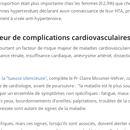
roportion était plus importante chez les femmes (62,9%) que che
nnes hypertendues déclarant avoir connaissance de leur HTA, p
ment à visée anti-hypertensive.
eur de complications cardiovasculaire
pourtant un facteur de risque majeur de maladies cardiovasculair
sance rénale, insuffisance cardiaque, anévrysme artériel, dissecti
e
la "tueuse silencieuse"
, complète le Pr Claire Mounier-Vehier, c
e de cardiologie, avant de poursuivre : "la maladie est le plus so
 par un ensemble de symptômes non spécifiques : fatigue, maux 
s yeux, bourdonnements d’oreilles, palpitations, troubles de la 
ressée sont autant de signes de la maladie.
ques, mais ces signes, lorsqu’ils sont associés, doivent alerter 