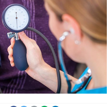
Le Viagra pourrait-il
Le smart
freiner la propagation du
l'appren
cancer ?
lecture 
Pourquoi manger moins
Mordue 
de protéines pourrait
vacances
finalement être bénéfique
le coma
Grossesse et chaleur : ce
Mordue 
que dit la science
barracud
secouru
réflexe 