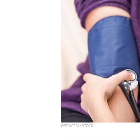
VIH : la fin du comprimé
tous les jours se profile-t-
elle enfin ?
Pourquoi votre ventre
gâche-t-il les premiers
jours de vos vacances ?
Fortes chaleurs :
pourquoi le risque de
noyade grimpe-t-il ?
OBENCEM / STOCK