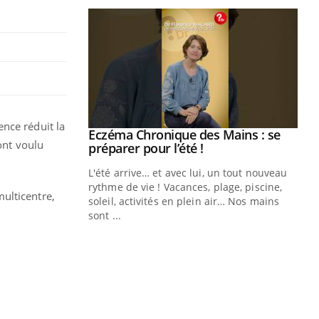
nce réduit la
ale : et si on
Eczéma Chronique des Mains : se
Youtube
ont voulu
ube
Youtube
préparer pour l’été !
e diabète de type 2
L'été arrive… et avec lui, un tout nouveau
çues chez les
rythme de vie ! Vacances, plage, piscine,
ulticentre,
ez les soignants.
soleil, activités en plein air… Nos mains
sont ...
Di
You
Le 
nom
dia
défi