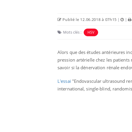
Publié le 12.06.2018 à 07h15
|
|
Mots clés :
HSV
Alors que des études antérieures in
Eczéma Chronique des Mains :
Car
Youtube
You
pression artérielle chez les patient
Youtube
expliquer ma maladie
pré
savoir si la dénervation rénale endo
Il y a des sujets qui sont faciles à aborder...
Fati
d'autres non ! D'un côté, poser des
mêm
L'essai
"Endovascular ultrasound ren
questions sur la maladie d'un proche c'est
care
international, single-blind, randomi
montrer ...
...