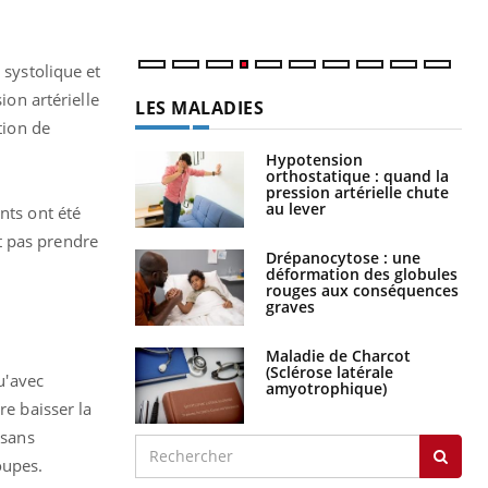
 systolique et
ion artérielle
LES MALADIES
tion de
Hypotension
orthostatique : quand la
pression artérielle chute
au lever
nts ont été
t pas prendre
Drépanocytose : une
déformation des globules
rouges aux conséquences
graves
Maladie de Charcot
(Sclérose latérale
u'avec
amyotrophique)
re baisser la
 sans
oupes.