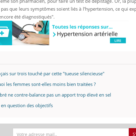
ême son pharmacien, pour faire un test de dépistage. Or, la plu
t pas que leurs symptômes soient liés à l’hypertension, ce qui ex
ncore été diagnostiqués".
çais sur trois touché par cette "tueuse silencieuse"
uoi les femmes sont-elles moins bien traitées ?
bré ne contre-balance pas un apport trop élevé en sel
 en question des objectifs
S