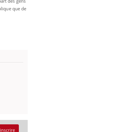
part des gens
plique que de
'inscrire