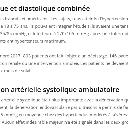
que et diastolique combinée
s français et américains. Les sujets, tous atteints d'hypertension
 18 à 75 ans. Ils pouvaient intégrer l’étude s'ils avaient une tens
 135/85 mmHg et inférieure à 170/105 mmHg après une interrup
nts antihypertenseurs maximum.
bre 2017, 803 patients ont fait l'objet d'un dépistage. 146 patie
on rénale ou une intervention simulée. Les patients ne devaien
x mois de suivi.
ion artérielle systolique ambulatoire
n artérielle systolique était plus importante avec la dénervation q
ent, l
a dénervation endovasculaire par ultrasons a permis de fai
 8,5 mmHg en moyenne chez des hypertendus modérés à sévères
.
Aucun effet indésirable majeur n'a été signalé dans les deux gr