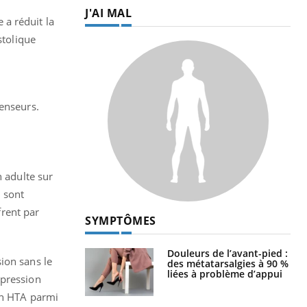
J'AI MAL
 a réduit la
stolique
tenseurs.
n adulte sur
 sont
rent par
SYMPTÔMES
Douleurs de l’avant-pied :
ion sans le
des métatarsalgies à 90 %
liées à problème d’appui
 pression
son HTA parmi