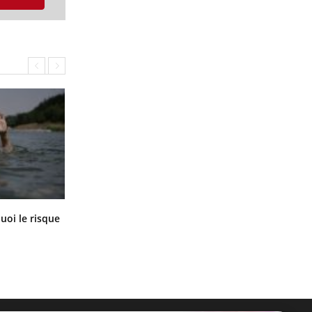
Le Viagra pourrait-il freiner la
uoi le risque
propagation du cancer ?
?