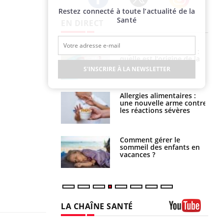
Restez connecté à toute l’actualité de la
Twitter
Facebook
Instagram
Santé
EN DIRECT
phone nuit-il à
Légionellose en Suisse :
tissage de la
quelle est l’origine de la
?
contamination ?
S'INSCRIRE À LA NEWSLETTER
par une tique en
Allergies alimentaires :
, elle reste dans
une nouvelle arme contre
 pendant 42 jours
les réactions sévères
par un
Comment gérer le
a, une petite fille
sommeil des enfants en
e grâce à un
vacances ?
essentiel
LA CHAÎNE SANTÉ
Youtube