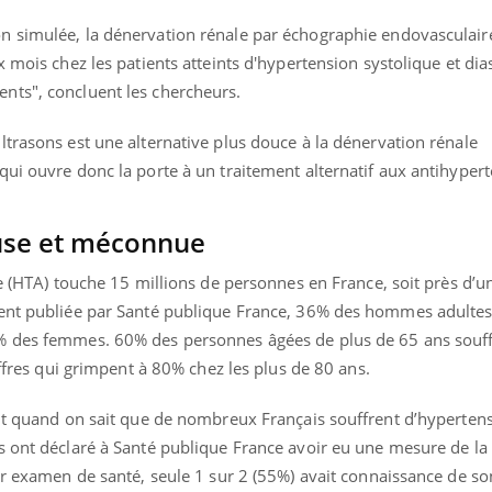
 simulée, la dénervation rénale par échographie endovasculaire
x mois chez les patients atteints d'hypertension systolique et dia
nts", concluent les chercheurs.
trasons est une alternative plus douce à la dénervation rénale
ui ouvre donc la porte à un traitement alternatif aux antihyper
use et méconnue
le (HTA) touche 15 millions de personnes en France, soit près d’u
ment publiée par Santé publique France, 36% des hommes adultes
5% des femmes.
60% des personnes âgées de plus de 65 ans souff
iffres qui grimpent à 80% chez les plus de 80 ans.
out quand on sait que de nombreux Français souffrent d’hypertens
s ont déclaré à Santé publique France avoir eu une mesure de la
eur examen de santé, seule 1 sur 2 (55%) avait connaissance de 