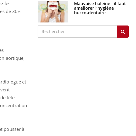
z les
Mauvaise haleine : il faut
améliorer l’hygiène
rès de 30%
bucco-dentaire
s
es
on aortique,
ardiologue et
uvent
de tête
concentration
et pousser à