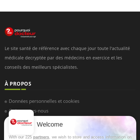
Le site santé de référence avec chaque jour toute l'actualité
médicale decryptée par des médecins en exercice et les
conseils des meilleurs spécialistes.
À PROPOS
Données personnelles et cookies
Qui sommes-nous
Conditions d'utilisation
Welcome
Plan du site
With our 225
partners
, we wish to store and access information on
Mentions Légales