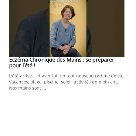
Eczéma Chronique des Mains : se préparer
Youtube
Youtube
pour l’été !
L'été arrive… et avec lui, un tout nouveau rythme de vie !
Vacances, plage, piscine, soleil, activités en plein air…
Nos mains sont ...
Dia
You
Le 
pers
ques