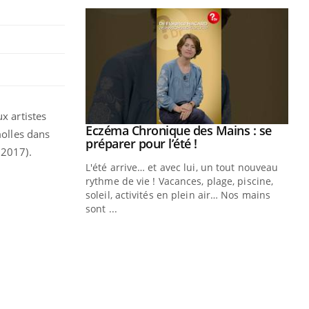
x artistes
ale : et si on
Eczéma Chronique des Mains : se
Youtube
molles dans
ube
Youtube
préparer pour l’été !
 2017).
e diabète de type 2
L'été arrive… et avec lui, un tout nouveau
çues chez les
rythme de vie ! Vacances, plage, piscine,
ez les soignants.
soleil, activités en plein air… Nos mains
sont ...
Di
You
Le 
nom
dia
défi