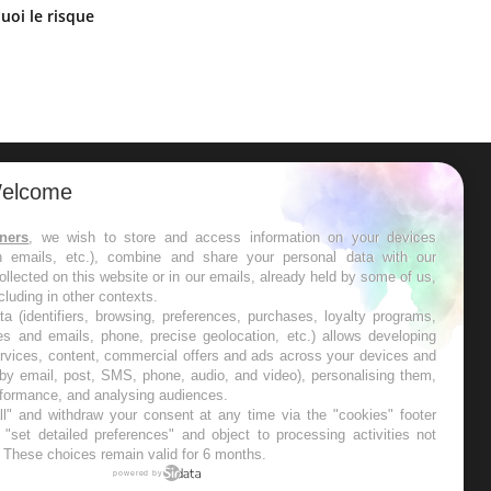
Le Viagra pourrait-il freiner la
uoi le risque
propagation du cancer ?
?
elcome
ER
tners
, we wish to store and access information on your devices
in emails, etc.), combine and share your personal data with our
s les semaines les meilleures
ollected on this website or in our emails, already held by some of us,
ncluding in other contexts.
ta (identifiers, browsing, preferences, purchases, loyalty programs,
es and emails, phone, precise geolocation, etc.) allows developing
ervices, content, commercial offers and ads across your devices and
 by email, post, SMS, phone, audio, and video), personalising them,
RE
rformance, and analysing audiences.
l" and withdraw your consent at any time via the "cookies" footer
"set detailed preferences" and object to processing activities not
. These choices remain valid for 6 months.
powered by