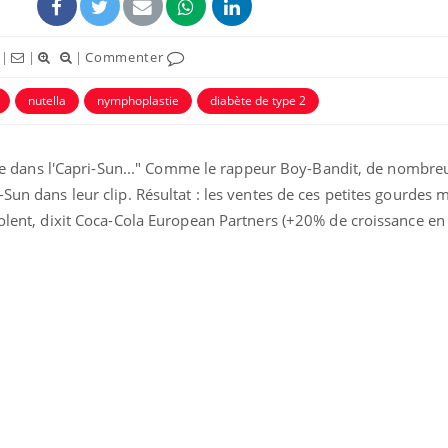
|
|
|
Commenter
nutella
nymphoplastie
diabète de type 2
aille dans l'Capri-Sun..." Comme le rappeur Boy-Bandit, de nombreu
ence en fer : comprendre pour
Insuline & Charge ment
tube
Youtube
-Sun dans leur clip. Résultat : les ventes de ces petites gourdes 
Youtube
Yout
venir
osait en parler??
volent, dixit Coca-Cola European Partners (+20% de croissance en
gue, irritabilité, brouillard mental ou
En 2026, l'insuline dans l
e alopécie… Les symptômes de la
reste entourée d'idées re
nce en fer sont multiples ce qui la rend
patients comme parfois ch