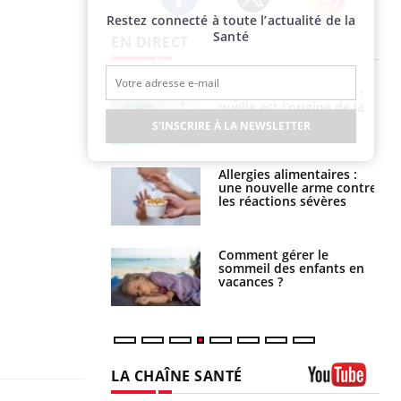
Restez connecté à toute l’actualité de la
Twitter
Facebook
Instagram
Santé
EN DIRECT
phone nuit-il à
Légionellose en Suisse :
tissage de la
quelle est l’origine de la
?
contamination ?
S'INSCRIRE À LA NEWSLETTER
par une tique en
Allergies alimentaires :
, elle reste dans
une nouvelle arme contre
 pendant 42 jours
les réactions sévères
par un
Comment gérer le
a, une petite fille
sommeil des enfants en
e grâce à un
vacances ?
essentiel
LA CHAÎNE SANTÉ
Youtube