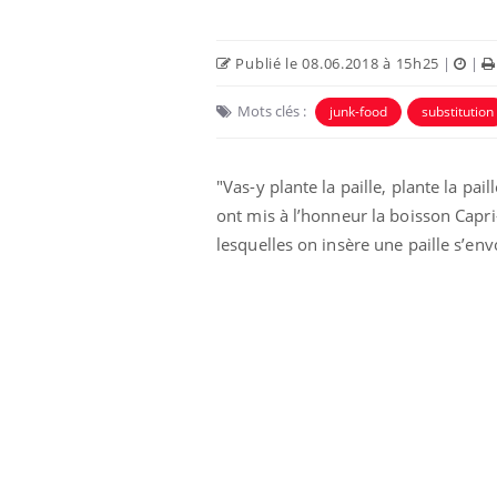
Publié le 08.06.2018 à 15h25
|
|
Mots clés :
junk-food
substitution
"Vas-y plante la paille, plante la p
Eczéma Chronique des Mains :
Car
Youtube
You
ont mis à l’honneur la boisson Capri
Youtube
expliquer ma maladie
pré
lesquelles on insère une paille s’en
Il y a des sujets qui sont faciles à aborder...
Fati
d'autres non ! D'un côté, poser des
mêm
questions sur la maladie d'un proche c'est
care
montrer ...
...