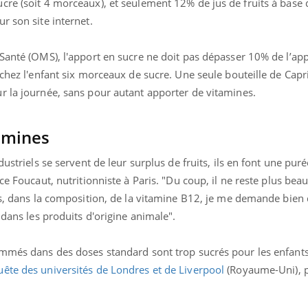
cre (soit 4 morceaux), et seulement 12% de jus de fruits à base 
ur son site internet.
Santé (OMS), l'apport en sucre ne doit pas dépasser 10% de l’ap
 chez l'enfant six morceaux de sucre. Une seule bouteille de Capri
r la journée, sans pour autant apporter de vitamines.
amines
ustriels se servent de leur surplus de fruits, ils en font une purée
ce Foucaut, nutritionniste à Paris. "Du coup, il ne reste plus be
is, dans la composition, de la vitamine B12, je me demande bien 
 dans les produits d'origine animale".
ommés dans des doses standard sont trop sucrés pour les enfants,
ête des universités de Londres et de Liverpool
(Royaume-Uni), p