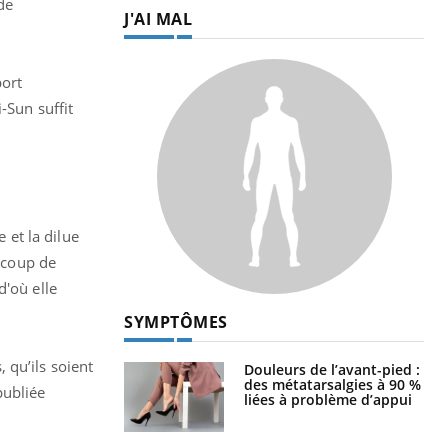
de
J'AI MAL
port
-Sun suffit
 et la dilue
aucoup de
d'où elle
SYMPTÔMES
 qu’ils soient
Douleurs de l’avant-pied :
des métatarsalgies à 90 %
ubliée
liées à problème d’appui