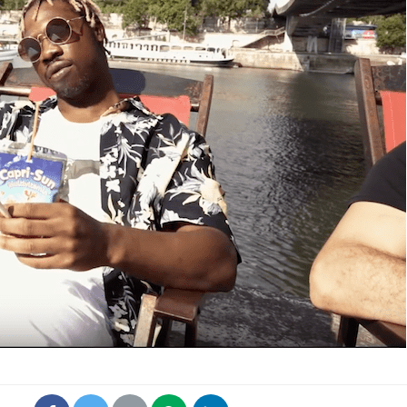
Le Viagra pourrait-il
Le smart
freiner la propagation du
l'appren
cancer ?
lecture 
Pourquoi manger moins
Mordue 
de protéines pourrait
vacances
finalement être bénéfique
le coma
Grossesse et chaleur : ce
Mordue 
que dit la science
barracud
secouru
réflexe 