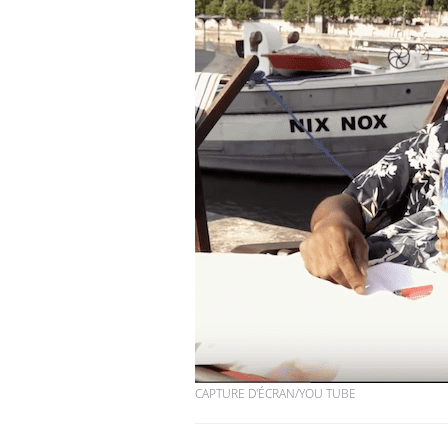
VIH : la fin du comprimé
tous les jours se profile-t-
elle enfin ?
Pourquoi votre ventre
gâche-t-il les premiers
jours de vos vacances ?
Fortes chaleurs :
pourquoi le risque de
noyade grimpe-t-il ?
CAPTURE D'ÉCRAN/YOU TUBE