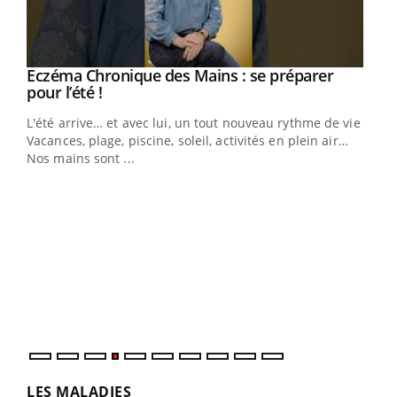
Eczéma Chronique des Mains : se préparer
Youtube
Youtube
pour l’été !
L'été arrive… et avec lui, un tout nouveau rythme de vie !
Vacances, plage, piscine, soleil, activités en plein air…
Nos mains sont ...
Dia
You
Le 
pers
ques
LES MALADIES