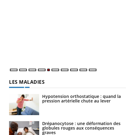
Un 
You
à l
Un é
mati
numé
LES MALADIES
Hypotension orthostatique : quand la
pression artérielle chute au lever
Drépanocytose : une déformation des
globules rouges aux conséquences
graves