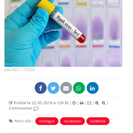
JARUN011 / STOCK
Publié le 22.05.2018 à 12h30
|
|
|
|
|
Commenter
Mots clés :
virologue
incubation
épidémie