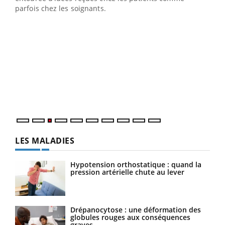
parfois chez les soignants.
Ecz
You
pour
L'ét
Vaca
Nos 
LES MALADIES
Hypotension orthostatique : quand la
pression artérielle chute au lever
Drépanocytose : une déformation des
globules rouges aux conséquences
graves