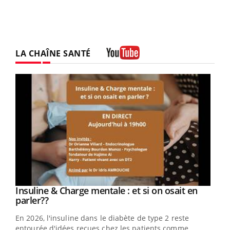
LA CHAÎNE SANTÉ
Youtube
Youtube
Insuline & Charge mentale : et si on osait en
Youtube
Youtube
parler??
En 2026, l'insuline dans le diabète de type 2 reste
entourée d'idées reçues chez les patients comme