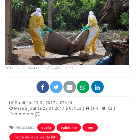
©EC/ECHO/JEAN-LOUIS MOSSER/FLICKR
Publié le 23.01.2017 à 07h24
|
Mise à jour le 23.01.2017 à 07h53
|
|
|
|
Commenter
Mots clés :
ebola
épidémie
mer
Fièvre de la vallée du Rift