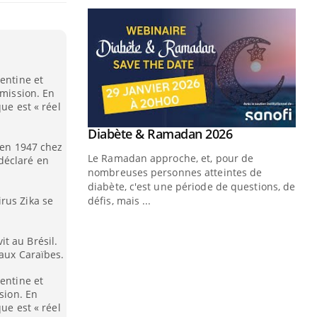
entine et
smission. En
que est « réel
Youtube
 Mains : se
Diabète & Ramadan 2026
Youtube
outube
s en 1947 chez
Le Ramadan approche, et, pour de
déclaré en
 un tout nouveau
nombreuses personnes atteintes de
plage, piscine,
diabète, c'est une période de questions, de
 air… Nos mains
rus Zika se
défis, mais ...
Un
You
fac
t au Brésil.
pr
 aux Caraïbes.
Un 
entine et
mut
sion. En
san
que est « réel