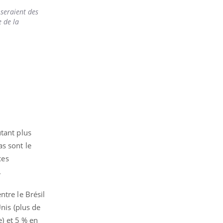
 seraient des
e de la
tant plus
as sont le
ces
.
ntre le Brésil
nis (plus de
e) et 5 % en