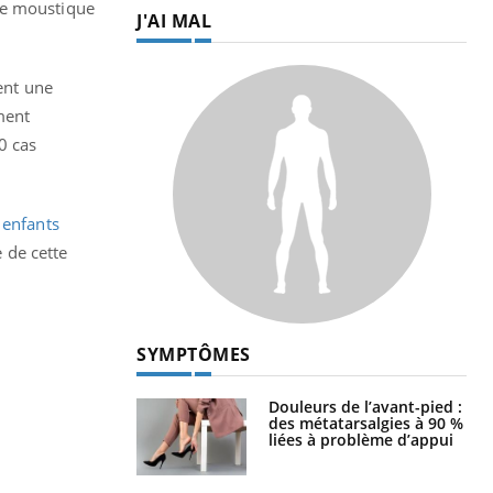
le moustique
J'AI MAL
ent une
ment
0 cas
 enfants
e de cette
SYMPTÔMES
Douleurs de l’avant-pied :
des métatarsalgies à 90 %
liées à problème d’appui