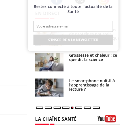
Restez connecté à toute l’actualité de la
Twitter
Facebook
Instagram
Santé
EN DIRECT
i votre ventre
Pourquoi manger moins
il les premiers
de protéines pourrait
 vos vacances ?
finalement être bénéfique
S'INSCRIRE À LA NEWSLETTER
haleurs :
Grossesse et chaleur : ce
i le risque de
que dit la science
rimpe-t-il ?
a pourrait-il
Le smartphone nuit-il à
la propagation du
l'apprentissage de la
lecture ?
LA CHAÎNE SANTÉ
Youtube