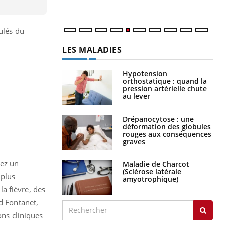
num
ulés du
LES MALADIES
Hypotension
orthostatique : quand la
pression artérielle chute
au lever
Drépanocytose : une
déformation des globules
rouges aux conséquences
graves
hez un
Maladie de Charcot
(Sclérose latérale
 plus
amyotrophique)
a fièvre, des
 Fontanet,
ons cliniques