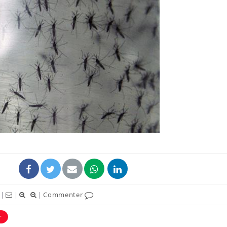
Cytomégalovirus : ce qui
Pourquo
change dans la prise en
gâche-t-
charge des femmes
jours de
enceintes
La sieste empêche-t-elle
Fortes c
de dormir la nuit ?
pourquo
noyade g
VIH : la fin du comprimé
Le Viagr
tous les jours se profile-t-
freiner 
elle enfin ?
cancer ?
|
|
|
Commenter
r