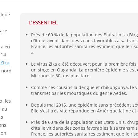
rique
L'ESSENTIEL
nace
Près de 60 % de la population des Etats-Unis, d'Arg
d'Italie vivent dans des zones favorables à sa tran
 a en
France, les autorités sanitaires estiment que le ris
».
 14
uline & Charge mentale : et si on
Eczéma Chronique des
tube
Youtube
 Zika
Youtube
Y
it en parler??
préparer pour l’été !
Le virus Zika a été découvert pour la première foi
un singe en Ouganda. La première épidémie s'est 
e nord
026, l'insuline dans le diabète de type 2
L'été arrive… et avec lui,
Micronésie 60 ans plus tard.
e entourée d'idées reçues chez les
rythme de vie ! Vacances, 
ients comme parfois chez les soignants.
soleil, activités en plein
Comme ces cousins la dengue et chikungunya, le vi
transmet par les moustiques du genre Aedes.
sont ...
, les
Depuis mai 2015, une épidémie sans précédent sévi
s au
Elle s'est très vite répandue en Amérique latine et
us
Près de 60 % de la population des Etats-Unis, d'Arg
ons
d'Italie vit dans des zones favorables à sa transmis
ion
France, les autorités sanitaires estiment que le ris