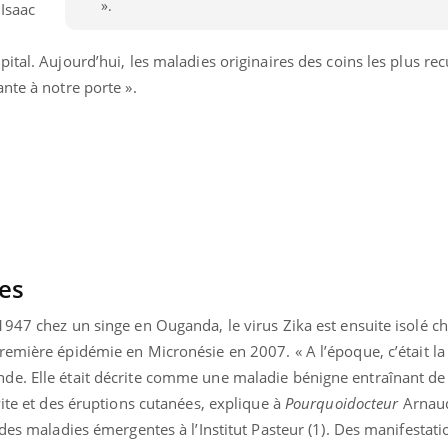
».
 Isaac
ital. Aujourd’hui, les maladies originaires des coins les plus rec
nte à notre porte ».
es
1947 chez un singe en Ouganda, le virus Zika est ensuite isolé c
remière épidémie en Micronésie en 2007. « A l’époque, c’était la
e. Elle était décrite comme une maladie bénigne entraînant de l
vite et des éruptions cutanées, explique à
Pourquoidocteur
Arnaud
 des maladies émergentes à l’Institut Pasteur (1). Des manifestati