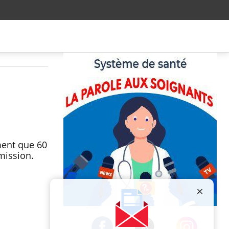
iment que 60
smission.
Publicité