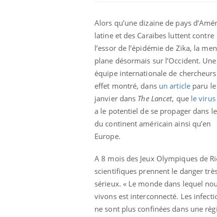
Alors qu’une dizaine de pays d’Amé
latine et des Caraïbes luttent contre
l’essor de l’épidémie de Zika, la me
plane désormais sur l’Occident. Une
équipe internationale de chercheurs
effet montré, dans
un article
paru le
 Mains :
Carence en fer : comprendre pour
Ins
Youtube
You
janvier dans
The Lancet
, que
le virus
Youtube
Youtube
prévenir
osa
a le potentiel de se propager dans l
aciles à aborder...
Fatigue, irritabilité, brouillard mental ou
En 2
du continent américain ainsi qu’en
poser des
même alopécie… Les symptômes de la
rest
Europe.
'un proche c'est
carence en fer sont multiples ce qui la rend
pat
...
A 8 mois des Jeux Olympiques de Rio
scientifiques prennent le danger trè
sérieux. « Le monde dans lequel no
vivons est interconnecté. Les infecti
ne sont plus confinées dans une rég