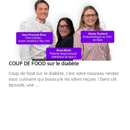
Youtube
Yout
COUP DE FOOD sur le diabète
Quand l’entreprise mise sur le bien être global
Youtube
Youtube
Coup de food sur le diabète, c'est votre nouveau rendez-
"Les rendez-vous de la santé et de la qualité de vie au
vous culinaire qui bouscule les idées reçues ! Dans cet
travail" de Pourquoi Docteur reçoivent Régis Blugeon,
épisode, une ...
DRH et directeur ...
Ecz
You
(3/3
Dans