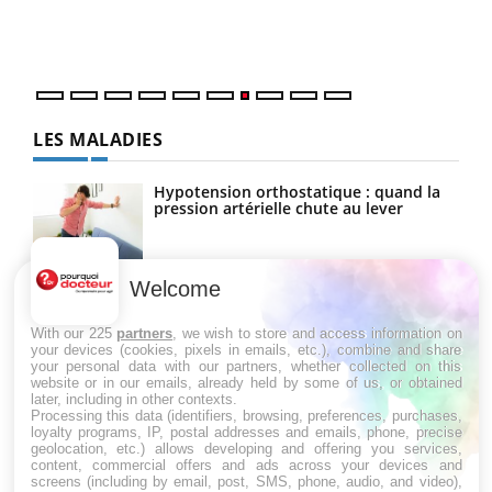
vous
quot
LES MALADIES
Hypotension orthostatique : quand la
pression artérielle chute au lever
Welcome
Drépanocytose : une déformation des
globules rouges aux conséquences
graves
With our 225
partners
, we wish to store and access information on
your devices (cookies, pixels in emails, etc.), combine and share
your personal data with our partners, whether collected on this
website or in our emails, already held by some of us, or obtained
Maladie de Charcot (Sclérose latérale
later, including in other contexts.
amyotrophique)
Processing this data (identifiers, browsing, preferences, purchases,
loyalty programs, IP, postal addresses and emails, phone, precise
geolocation, etc.) allows developing and offering you services,
content, commercial offers and ads across your devices and
screens (including by email, post, SMS, phone, audio, and video),