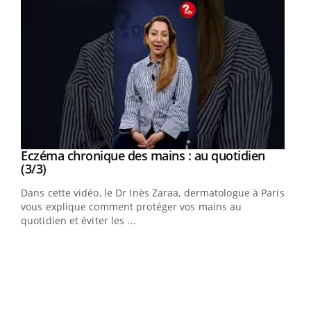
Youtube
al
Eczéma chronique des mains : au quotidien
Youtube
Youtube
(3/3)
au
Dans cette vidéo, le Dr Inès Zaraa, dermatologue à Paris,
,
vous explique comment protéger vos mains au
quotidien et éviter les ...
Ecz
You
(2/3
Une 