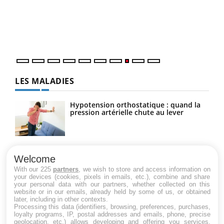
Dans
vous
quot
LES MALADIES
Hypotension orthostatique : quand la
pression artérielle chute au lever
Drépanocytose : une déformation des
globules rouges aux conséquences
Welcome
graves
With our 225
partners
, we wish to store and access information on
your devices (cookies, pixels in emails, etc.), combine and share
your personal data with our partners, whether collected on this
website or in our emails, already held by some of us, or obtained
Maladie de Charcot (Sclérose latérale
later, including in other contexts.
amyotrophique)
Processing this data (identifiers, browsing, preferences, purchases,
loyalty programs, IP, postal addresses and emails, phone, precise
geolocation, etc.) allows developing and offering you services,