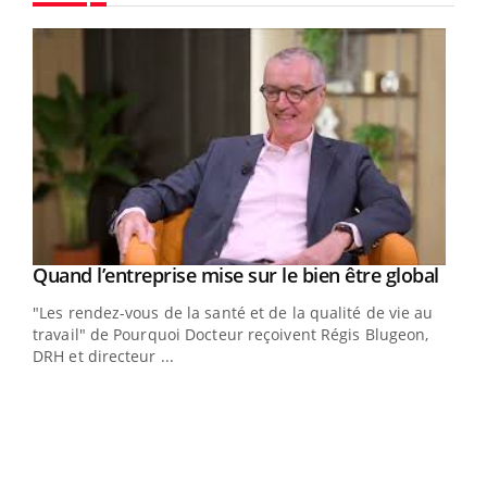
Youtube
Yout
Quand l’entreprise mise sur le bien être global
Youtube
ndez-
"Les rendez-vous de la santé et de la qualité de vie au
cet
travail" de Pourquoi Docteur reçoivent Régis Blugeon,
DRH et directeur ...
Ecz
You
(3/3