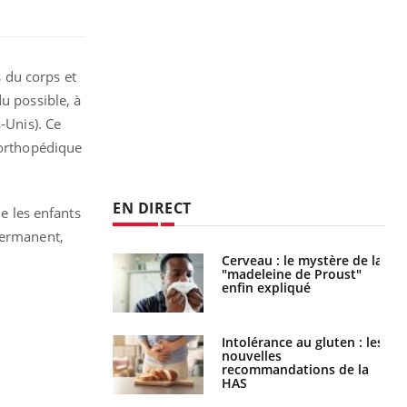
 du corps et
u possible, à
-Unis). Ce
 orthopédique
EN DIRECT
ue les enfants
permanent,
: le mystère de la
Le décalage des horaires
ine de Proust"
d'été : quel impact sur le
pliqué
sommeil ?
nce au gluten : les
Grossesse : ces polluants
es
pourraient influencer le
ndations de la
poids des enfants