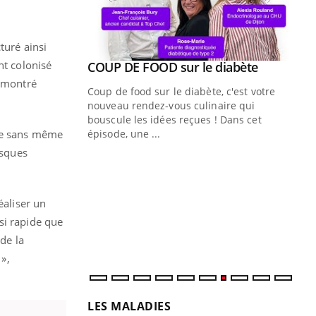
turé ainsi
nt colonisé
Youtube
 diabète
t montré
e, c'est votre
naire qui
 ! Dans cet
use sans même
isques
Quand l’entreprise mise sur le bien
Ec
Youtube
You
Youtube
être global
quo
"Les rendez-vous de la santé et de la
Dan
éaliser un
qualité de vie au travail" de Pourquoi
der
si rapide que
Docteur reçoivent Régis Blugeon, DRH et
com
 de la
directeur ...
et é
 »,
LES MALADIES