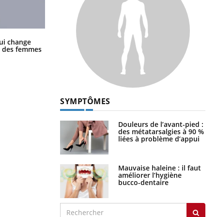
La sieste empêche-t-elle de dormir
ui change
la nuit ?
ge des femmes
SYMPTÔMES
Douleurs de l’avant-pied :
des métatarsalgies à 90 %
liées à problème d’appui
Mauvaise haleine : il faut
améliorer l’hygiène
bucco-dentaire