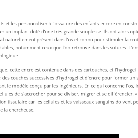
TDAH : quel est ce
Insuffis
traitement autorisé aux
comment
États-Unis ?
préveni
ts et les personnaliser à l’ossature des enfants encore en constru
er un implant doté d’une très grande souplesse. Ils ont alors op
l naturellement présent dans l’os et connu pour stimuler la cro
dables, notamment ceux que l’on retrouve dans les sutures. L’e
ologique.
, cette encre est contenue dans des cartouches, et l’hydrogel fa
 des couches successives d’hydrogel et d’encre pour former un 
ant le modèle conçu par les ingénieurs. En ce qui concerne l’os, 
lules de s’accrocher pour se diviser, migrer et se différencier. «
on tissulaire car les cellules et les vaisseaux sanguins doivent p
ue la chercheuse.