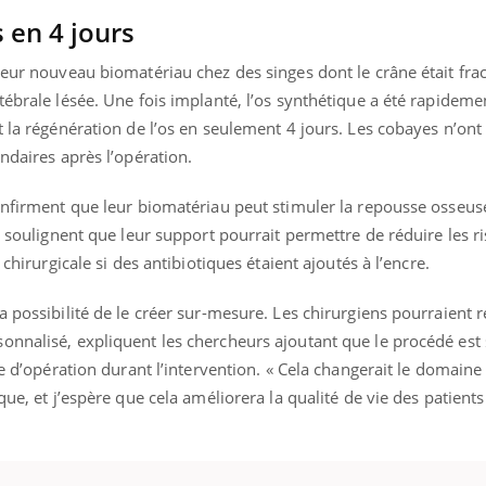
 en 4 jours
leur nouveau biomatériau chez des singes dont le crâne était frac
tébrale lésée. Une fois implanté, l’os synthétique a été rapideme
« jumeau numérique » pour
COUP DE FOOD sur le
tube
Youtube
iliter l’accès à la médecine
t la régénération de l’os en seulement 4 jours. Les cobayes n’on
Youtube
Coup de food sur le diabèt
ventive
ndaires après l’opération.
nouveau rendez-vous culi
établissement lié à un groupe
bouscule les idées reçues
ualiste innove en matière de bilan de
confirment que leur biomatériau peut stimuler la repousse osse
épisode, une ...
é : l'utilisation d'un « jumeau
ls soulignent que leur support pourrait permettre de réduire les r
érique » permet ...
 chirurgicale si des antibiotiques étaient ajoutés à l’encre.
a possibilité de le créer sur-mesure. Les chirurgiens pourraient r
onnalisé, expliquent les chercheurs ajoutant que le procédé est 
le d’opération durant l’intervention. « Cela changerait le domaine
que, et j’espère que cela améliorera la qualité de vie des patients