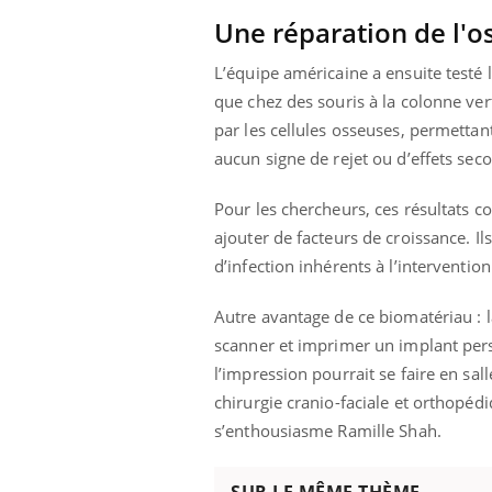
Une réparation de l'os
L’équipe américaine a ensuite testé 
que chez des souris à la colonne ver
Youtube
 Mains : se
Diabète & Ramadan 2026
Un 
Youtube
You
outube
fac
par les cellules osseuses, permettan
Le Ramadan approche, et, pour de
pré
aucun signe de rejet ou d’effets seco
un tout nouveau
nombreuses personnes atteintes de
Un 
lage, piscine,
diabète, c'est une période de questions, de
mut
air… Nos mains
Pour les chercheurs, ces résultats 
défis, mais ...
sant
ajouter de facteurs de croissance. I
num
d’infection inhérents à l’intervention
Autre avantage de ce biomatériau : l
scanner et imprimer un implant pers
l’impression pourrait se faire en sal
chirurgie cranio-faciale et orthopédi
s’enthousiasme Ramille Shah.
SUR LE MÊME THÈME