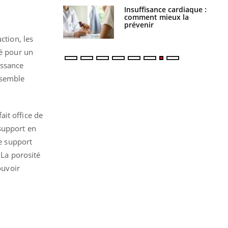
ance cardiaque :
Autisme : pourquoi le
 mieux la
cerveau reconnaît-il les
r
visages autrement ?
ction, les
té pour un
issance
nsemble
it office de
support en
le support
 La porosité
ouvoir