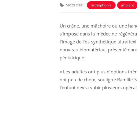
Mots clés :
orthophonie
implant
Un crâne, une mâchoire ou une ha
s’impose dans la médecine régénérati
l’image de l’os synthétique ultrafle
nouveau biomatériau, présenté dan
pédiatrique.
« Les adultes ont plus d’options thér
ont peu de choix, souligne Ramille 
l’enfant devra subir plusieurs opérat
e et chaleur : ce
Mordue par un
a science
barracuda, une petite fille
secourue grâce à un
réflexe essentiel
phone nuit-il à
Légionellose en Suisse :
tissage de la
quelle est l’origine de la
contamination ?