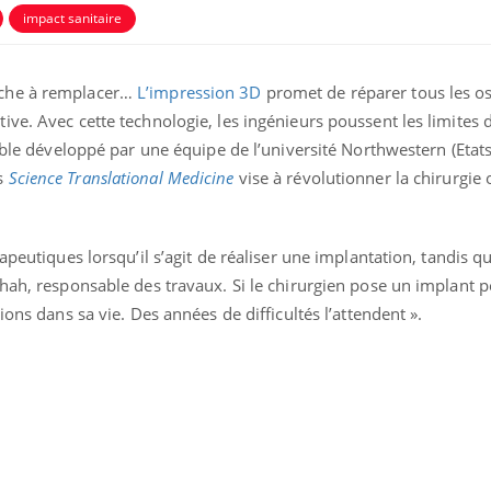
impact sanitaire
nche à remplacer…
L’impression 3D
promet de réparer tous les os
ve. Avec cette technologie, les ingénieurs poussent les limites d
xible développé par une équipe de l’université Northwestern (Etats
s
Science Translational Medicine
vise à révolutionner la chirurgie
apeutiques lorsqu’il s’agit de réaliser une implantation, tandis q
Shah, responsable des travaux. Si le chirurgien pose un implant 
ions dans sa vie. Des années de difficultés l’attendent ».
Comment gérer le
Cerveau 
sommeil des enfants en
"madele
vacances ?
enfin ex
Bilan prévention : ce que
Intoléra
les kinés pourront
nouvell
bientôt faire
recomma
HAS