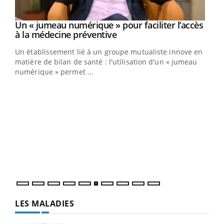
Un « jumeau numérique » pour faciliter l’accès
Youtube
Youtube
à la médecine préventive
Un établissement lié à un groupe mutualiste innove en
e
matière de bilan de santé : l'utilisation d'un « jumeau
numérique » permet ...
COU
You
Coup
vous
épis
LES MALADIES