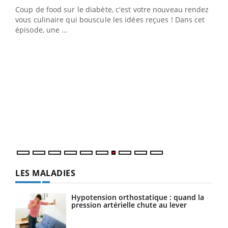
Coup de food sur le diabète, c'est votre nouveau rendez-
 en
vous culinaire qui bouscule les idées reçues ! Dans cet
u
épisode, une ...
Qua
You
"Les
trav
DRH 
LES MALADIES
Hypotension orthostatique : quand la
pression artérielle chute au lever