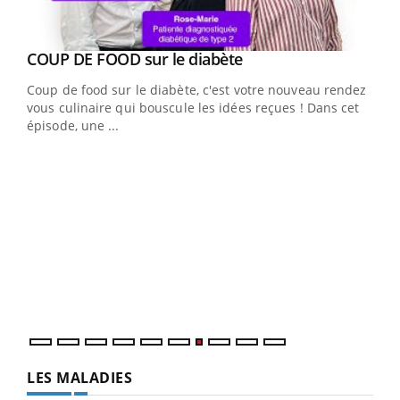
Youtube
cès
COUP DE FOOD sur le diabète
Youtube
Coup de food sur le diabète, c'est votre nouveau rendez-
 en
vous culinaire qui bouscule les idées reçues ! Dans cet
u
épisode, une ...
Qua
You
"Les
trav
DRH 
LES MALADIES