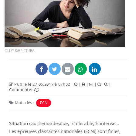
OLLY18/EPICTURA
Publié le 27.06.2017 à 07h52
|
|
|
|
|
Commenter
Mots clés :
ECN
Situation cauchemardesque, intolérable, honteuse…
Les épreuves classantes nationales (ECNi) sont finies,