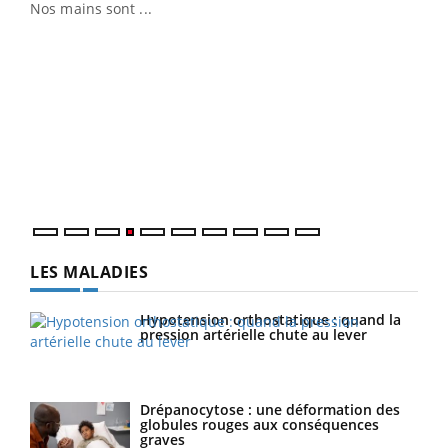
Nos mains sont ...
Dia
You
Le 
pers
ques
LES MALADIES
Hypotension orthostatique : quand la
pression artérielle chute au lever
Drépanocytose : une déformation des
globules rouges aux conséquences
graves