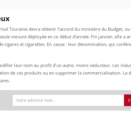
mutualiste innove en mat
s, mais ...
santé : l'utilisation d'un 
numérique » permet ...
eux
risol Touraine devra obtenir l’accord du ministère du Budget, ou
 seule mesure déployée en ce début d’année. Fin janvier, elle a 
de cigares et cigarettes. En cause : leur dénomination, qui confèr
odifier leur nom au profit d’un autre, moins séducteur. Les indus
ation de ces produits ou en supprimer la commercialisation. Le d
gares.
S
S