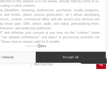
ollected on this website or in our emails, already held by some of us,
ncluding in other contexts.
SYMPTÔMES
ta (identifiers, browsing, preferences, purchases, loyalty programs,
es and emails, phone, precise geolocation, etc.) allows developing
Douleurs de l’avant-pied :
ervices, content, commercial offers and ads across your devices and
des métatarsalgies à 90 %
 by email, post, SMS, phone, audio, and video), personalising them,
liées à problème d’appui
rformance, and analysing audiences.
l" and withdraw your consent at any time via the "cookies" footer
"set detailed preferences" and object to processing activities not
Mauvaise haleine : il faut
. These choices remain valid for 6 months.
améliorer l’hygiène
powered by
bucco-dentaire
r choices
Accept all
Cookies settings
ER
s les semaines les meilleures