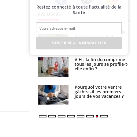
Restez connecté à toute l’actualité de la
Twitter
Facebook
Instagram
Santé
EN DIRECT
unya, dengue,
La sieste empêche-t-elle
e : que se passe-
de dormir la nuit ?
s le sud de la
S'INSCRIRE À LA NEWSLETTER
icaments GLP-1
VIH : la fin du comprimé
t-ils aussi les os
tous les jours se profile-t-
elle enfin ?
alovirus : ce qui
Pourquoi votre ventre
ans la prise en
gâche-t-il les premiers
des femmes
jours de vos vacances ?
es