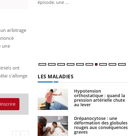
ière de bilan de
épisode, une ...
« jumeau
Qu
You
êtr
"Le
 un arbitrage
qua
annoncé
Doc
e une
dir
triels ont
élai s'allonge
LES MALADIES
Hypotension
orthostatique : quand la
pression artérielle chute
'inscrire
au lever
Drépanocytose : une
déformation des globules
rouges aux conséquences
graves