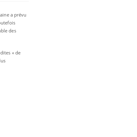
raine a prévu
outefois
mble des
dites « de
lus