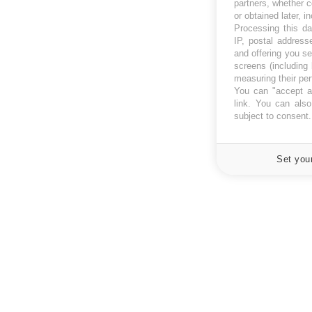
partners, whether c
or obtained later, i
Processing this da
IP, postal address
and offering you s
screens (including
measuring their pe
You can "accept al
link
. You can also 
subject to consent
Set you
À PROPOS
NEWSLETT
Recevez toute
Données personnelles et cookies
infos santé