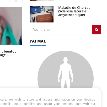
Maladie de Charcot
(Sclérose latérale
amyotrophique)
J'AI MAL
Éclipse solaire du 12 août : “Des
ent bientôt
verres adaptés, c'est indispensable
age ?
pour la santé des yeux”
tners
, we wish to store and access information on your devices
in emails, etc.), combine and share your personal data with our