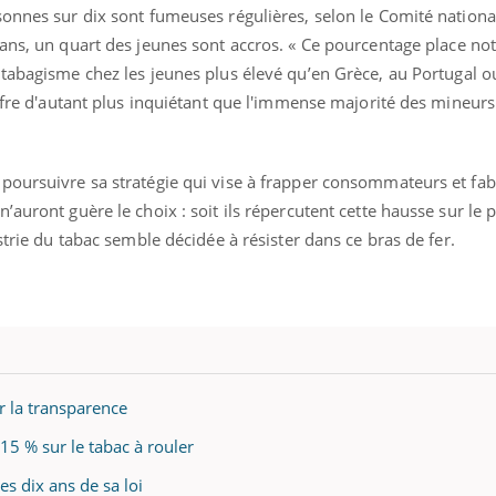
onnes sur dix sont fumeuses régulières, selon le Comité national
e ans, un quart des jeunes sont accros. « Ce pourcentage place no
tabagisme chez les jeunes plus élevé qu’en Grèce, au Portugal o
iffre d'autant plus inquiétant que l'immense majorité des mineurs
poursuivre sa stratégie qui vise à frapper consommateurs et fab
auront guère le choix : soit ils répercutent cette hausse sur le pr
strie du tabac semble décidée à résister dans ce bras de fer.
Youtube
bète & Ramadan 2026
Un « jumeau numériq
tube
Youtube
r la transparence
faciliter l’accès à la 
Ramadan approche, et, pour de
Youtube
préventive
15 % sur le tabac à rouler
breuses personnes atteintes de
Un établissement lié à u
ète, c'est une période de questions, de
es dix ans de sa loi