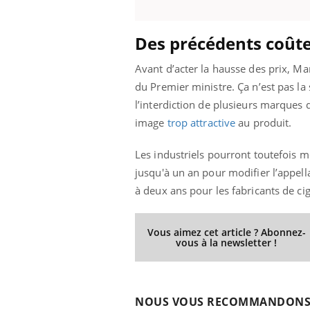
ez les soignants.
soleil, activités en plein air… Nos mains
défi
sont ...
Des précédents coût
Avant d’acter la hausse des prix, Ma
du Premier ministre. Ça n’est pas la
l’interdiction de plusieurs marques 
image
trop attractive
au produit.
Les industriels pourront toutefois m
jusqu'à un an pour modifier l’appell
à deux ans pour les fabricants de ci
Vous aimez cet article ? Abonnez-
vous à la newsletter !
NOUS VOUS RECOMMANDON