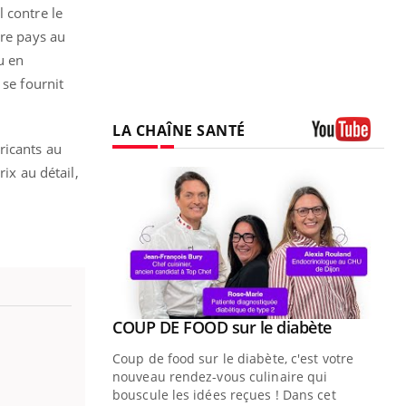
 contre le
tre pays au
u en
 se fournit
LA CHAÎNE SANTÉ
ricants au
Youtube
ix au détail,
Youtube
ue » pour
COUP DE FOOD sur le diabète
Youtube
médecine
Coup de food sur le diabète, c'est votre
nouveau rendez-vous culinaire qui
n groupe
bouscule les idées reçues ! Dans cet