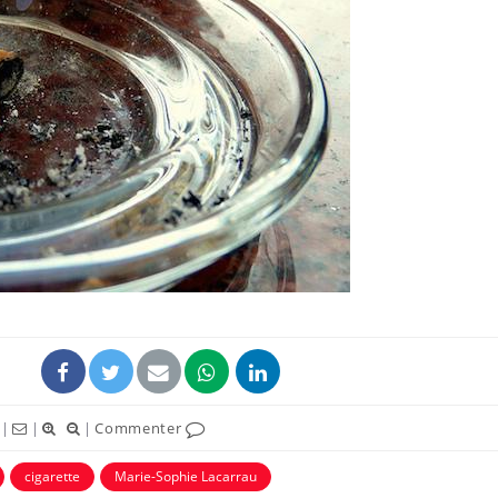
Comment oublier les
Chikung
écrans en vacances ?
West Nil
t-il dan
France ?
Toujours connectés :
Les méd
comment le travail
protègen
empiète de plus en plus
?
sur nos soirées
Cancer colorectal : une
Cytomég
stratégie simple aurait
change d
changé la donne au Pays
charge 
basque
enceint
|
|
|
Commenter
cigarette
Marie-Sophie Lacarrau