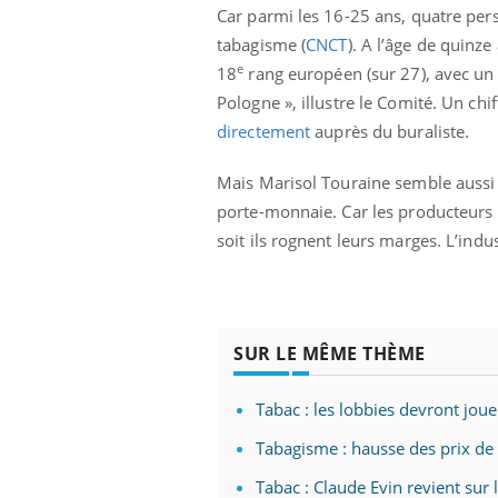
Car parmi les 16-25 ans, quatre pers
tabagisme (
CNCT
). A l’âge de quinz
e
18
rang européen (sur 27), avec un 
Pologne », illustre le Comité. Un ch
directement
auprès du buraliste.
Mais Marisol Touraine semble aussi 
porte-monnaie. Car les producteurs n’
soit ils rognent leurs marges. L’indu
SUR LE MÊME THÈME
ale : et si on
Eczéma Chronique des Mains : se
Dia
Youtube
You
Tabac : les lobbies devront joue
ube
Youtube
préparer pour l’été !
Le 
Tabagisme : hausse des prix de 
 diabète de type 2
L'été arrive… et avec lui, un tout nouveau
nom
ues chez les
rythme de vie ! Vacances, plage, piscine,
diab
Tabac : Claude Evin revient sur l