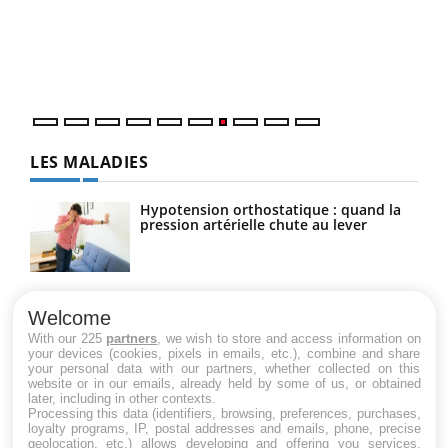
"Les
trav
DRH 
LES MALADIES
Hypotension orthostatique : quand la
pression artérielle chute au lever
Drépanocytose : une déformation des
globules rouges aux conséquences
Welcome
graves
With our 225
partners
, we wish to store and access information on
your devices (cookies, pixels in emails, etc.), combine and share
your personal data with our partners, whether collected on this
website or in our emails, already held by some of us, or obtained
Maladie de Charcot (Sclérose latérale
later, including in other contexts.
amyotrophique)
Processing this data (identifiers, browsing, preferences, purchases,
loyalty programs, IP, postal addresses and emails, phone, precise
geolocation, etc.) allows developing and offering you services,