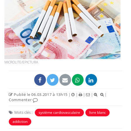
MICROLITE/EPICTURA
Publié le 06.03.2017 à 13h15
|
|
|
|
|
Commenter
Mots clés :
système cardiovasculaire
livre blanc
addiction