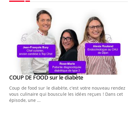
Youtube
Youtube
cès
COUP DE FOOD sur le diabète
Youtube
Coup de food sur le diabète, c'est votre nouveau rendez-
 en
vous culinaire qui bouscule les idées reçues ! Dans cet
u
épisode, une ...
Qua
You