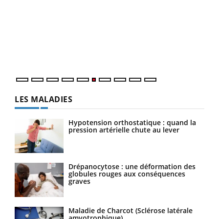
COU
You
Coup
vous
épis
LES MALADIES
Hypotension orthostatique : quand la
pression artérielle chute au lever
Drépanocytose : une déformation des
globules rouges aux conséquences
graves
Maladie de Charcot (Sclérose latérale
amyotrophique)