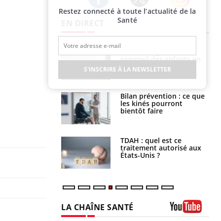
Restez connecté à toute l’actualité de la
Twitter
Facebook
Instagram
Santé
EN DIRECT
par un
Comment gérer le
a, une petite fille
sommeil des enfants en
e grâce à un
vacances ?
S'INSCRIRE À LA NEWSLETTER
essentiel
lose en Suisse :
Bilan prévention : ce que
st l’origine de la
les kinés pourront
nation ?
bientôt faire
s alimentaires :
TDAH : quel est ce
velle arme contre
traitement autorisé aux
tions sévères
États-Unis ?
LA CHAÎNE SANTÉ
Youtube