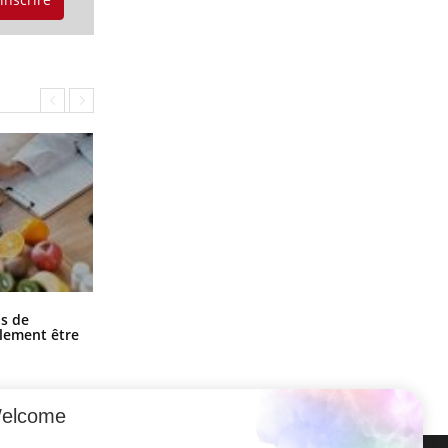
Grossesse et chaleur : ce que dit la
s de
science
alement être
elcome