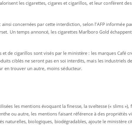
lorisent les cigarettes, cigares et cigarillos, et leur confèrent des
ainsi concernées par cette interdiction, selon l’AFP informée par
 Corset. Un temps annoncé, les cigarettes Marlboro Gold échappen
s et de cigarillos sont visés par le ministère : les marques Café c
duits ciblés ne seront pas en soi interdits, mais les industriels d
r en trouver un autre, moins séducteur.
ilisées les mentions évoquant la finesse, la sveltesse (« slims »), 
nthe ou autre, les mentions faisant référence à des propriétés vi
és naturelles, biologiques, biodégradables, ajoute le ministère cit