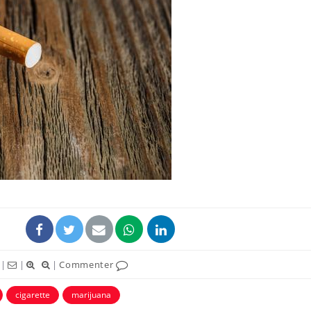
Grossesse et chaleur : ce
Mordue 
que dit la science
barracud
secouru
réflexe 
Le smartphone nuit-il à
Légionel
l'apprentissage de la
quelle e
lecture ?
contami
Mordue par une tique en
Allergie
vacances, elle reste dans
une nou
le coma pendant 42 jours
les réac
|
|
|
Commenter
cigarette
marijuana