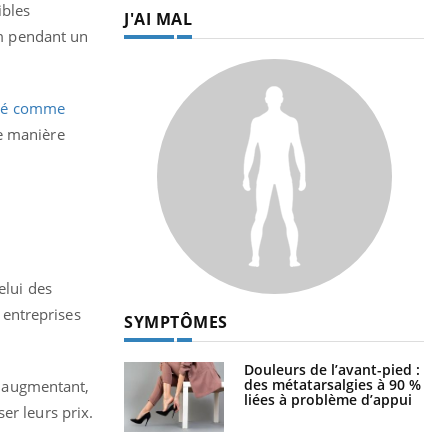
ibles
J'AI MAL
om pendant un
nté comme
e manière
elui des
s entreprises
SYMPTÔMES
Douleurs de l’avant-pied :
des métatarsalgies à 90 %
en augmentant,
liées à problème d’appui
er leurs prix.