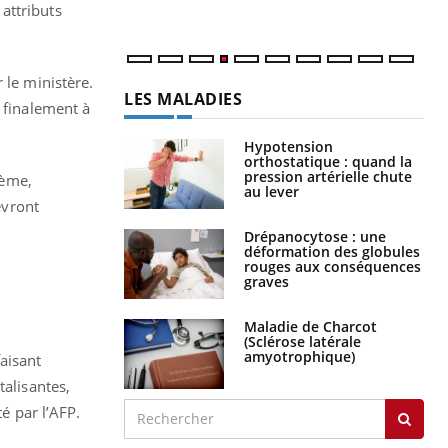
 attributs
 le ministère.
LES MALADIES
t finalement à
Hypotension
orthostatique : quand la
pression artérielle chute
rème,
au lever
evront
Drépanocytose : une
déformation des globules
rouges aux conséquences
graves
Maladie de Charcot
(Sclérose latérale
amyotrophique)
faisant
talisantes,
é par l’AFP.