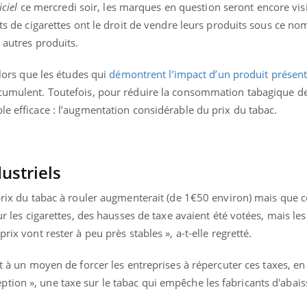
iciel
ce mercredi soir, les marques en question seront encore vis
ants de cigarettes ont le droit de vendre leurs produits sous ce n
 autres produits.
alors que les études qui
démontrent l’impact d’un produit prése
cumulent. Toutefois, pour réduire la consommation tabagique d
le efficace : l’augmentation considérable du prix du tabac.
ustriels
 prix du tabac à rouler augmenterait (de 1€50 environ) mais que c
our les cigarettes, des hausses de taxe avaient été votées, mais le
rix vont rester à peu près stables », a-t-elle regretté.
hit à un moyen de forcer les entreprises à répercuter ces taxes, 
ion », une taxe sur le tabac qui empêche les fabricants d'abaiss