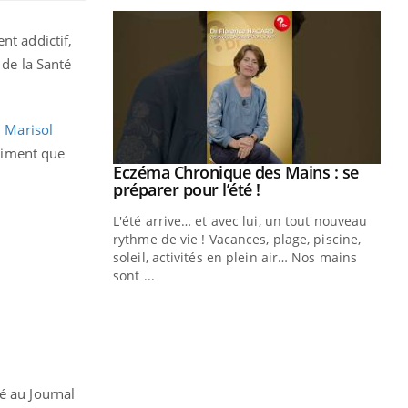
nt addictif,
 de la Santé
,
Marisol
ntiment que
ale : et si on
Eczéma Chronique des Mains : se
Youtube
ube
Youtube
préparer pour l’été !
e diabète de type 2
L'été arrive… et avec lui, un tout nouveau
çues chez les
rythme de vie ! Vacances, plage, piscine,
ez les soignants.
soleil, activités en plein air… Nos mains
sont ...
Di
You
Le 
nom
dia
défi
é au Journal