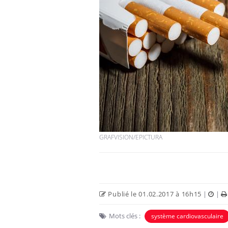
Fortes chaleurs :
pourquoi le risque de
noyade grimpe-t-il ?
Le Viagra pourrait-il
freiner la propagation du
cancer ?
GRAFVISION/EPICTURA
Pourquoi manger moins
de protéines pourrait
finalement être bénéfique
Publié le 01.02.2017 à 16h15
|
|
Mots clés :
système cardiovasculaire