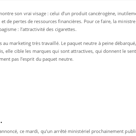
ontre son vrai visage : celui d’un produit cancérogène, inutileme
t de pertes de ressources financières. Pour ce faire, la ministre
gisme : l’attractivité des cigarettes.
ts au marketing très travaillé. Le paquet neutre à peine débarqué
ois, elle cible les marques qui sont attractives, qui donnent le se
ence en fer : comprendre pour
Insuline & Charge ment
tube
Youtube
mment pas l’esprit du paquet neutre.
Youtube
Yout
venir
osait en parler??
gue, irritabilité, brouillard mental ou
En 2026, l'insuline dans l
e alopécie… Les symptômes de la
reste entourée d'idées re
nce en fer sont multiples ce qui la rend
patients comme parfois ch
.
 annoncé, ce mardi, qu’un arrêté ministériel prochainement publi