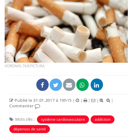
VORONIN-76/EPICTURA
Publié le 31.01.2017 à 19h15
|
|
|
|
|
Commenter
Mots clés :
système cardiovasculaire
addiction
dépenses de santé