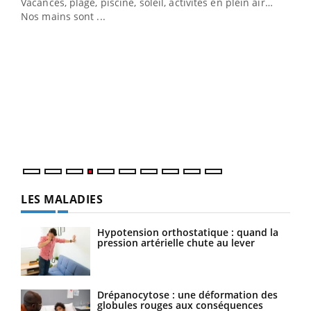
Vacances, plage, piscine, soleil, activités en plein air…
Nos mains sont ...
Dia
You
Le 
pers
ques
LES MALADIES
Hypotension orthostatique : quand la
pression artérielle chute au lever
Drépanocytose : une déformation des
globules rouges aux conséquences