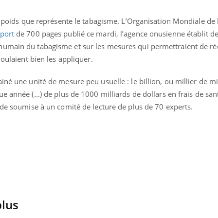
le poids que représente le tabagisme. L’Organisation Mondiale de l
port
de 700 pages publié ce mardi, l’agence onusienne établit d
humain du tabagisme et sur les mesures qui permettraient de ré
voulaient bien les appliquer.
né une unité de mesure peu usuelle : le billion, ou millier de mil
 année (...) de plus de 1000 milliards de dollars en frais de san
ude soumise à un comité de lecture de plus de 70 experts.
Toujours connectés :
Les méd
comment le travail
protègen
empiète de plus en plus
?
sur nos soirées
Cancer colorectal : une
Cytomég
stratégie simple aurait
change d
changé la donne au Pays
charge 
plus
basque
enceint