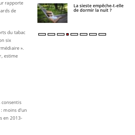
eur rapporte
e empêche-t-elle
Fortes chaleurs :
r la nuit ?
pourquoi le risque de
iards de
noyade grimpe-t-il ?
rts du tabac
on six
rmédiaire ».
r, estime
 consentis
s : moins d'un
ts en 2013-