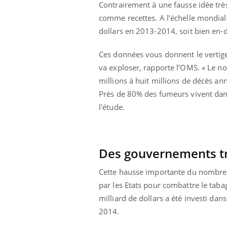
Contrairement à une fausse idée très
us : un cas
Comment oublier les
chez un touriste
écrans en vacances ?
comme recettes. A l’échelle mondiale,
e
dollars en 2013-2014, soit bien en-d
Ces données vous donnent le vertige
va exploser, rapporte l’OMS. « Le n
millions à huit millions de décès an
Près de 80% des fumeurs vivent dan
l'étude.
Des gouvernements t
Cette hausse importante du nombre d
par les Etats pour combattre le taba
milliard de dollars a été investi da
2014.