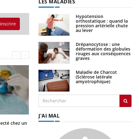
LES MALADIES
Hypotension
orthostatique : quand la
'inscrire
pression artérielle chute
au lever
Drépanocytose : une
déformation des globules
rouges aux conséquences
graves
Maladie de Charcot
(Sclérose latérale
amyotrophique)
J'AI MAL
Mortalité infantile : un rapport
tecté chez un
s’interroge sur son taux élevé en
France