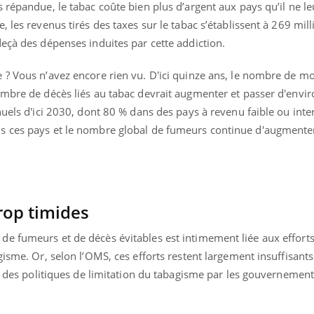
 répandue, le tabac coûte bien plus d’argent aux pays qu’il ne l
Chikungunya, dengue,
La siest
West Nile : que se passe-
de dormi
 les revenus tirés des taxes sur le tabac s’établissent à 269 mill
t-il dans le sud de la
eçà des dépenses induites par cette addiction.
France ?
 ? Vous n’avez encore rien vu. D'ici quinze ans, le nombre de mo
ombre de décès liés au tabac devrait augmenter et passer d'envir
nuels d'ici 2030, dont 80 % dans des pays à revenu faible ou inte
s ces pays et le nombre global de fumeurs continue d'augmente
rop timides
e fumeurs et de décès évitables est intimement liée aux efforts
gisme. Or, selon l’OMS, ces efforts restent largement insuffisant
ns des politiques de limitation du tabagisme par les gouvernemen