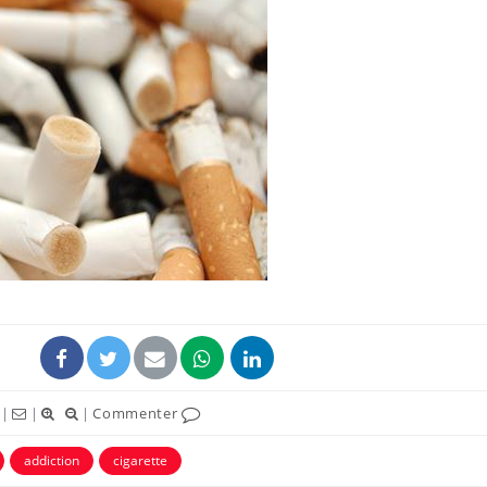
|
|
|
Commenter
addiction
cigarette