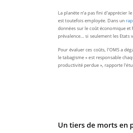
La planète n’a pas fini d'apprécier 
est toutefois employée. Dans un
rap
données sur le coût économique et 
prévalence... si seulement les Etats 
Pour évaluer ces coûts, l’OMS a dégai
le tabagisme « est responsable chaque
productivité perdue », rapporte l'ét
e métabolique :
Mortalité infantile : un
nt les meilleurs
rapport s’interroge sur
s physiques ?
son taux élevé en France
éviter une otite
Grossesse à risque : ce jus
les vacances ?
naturel attire l'attention
des chercheurs
Un tiers de morts en 