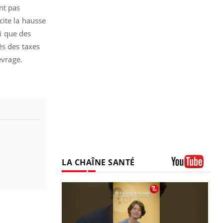
nt pas
 cite la hausse
si que des
és des taxes
evrage.
LA CHAÎNE SANTÉ
Youtube