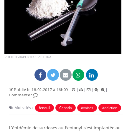
PHOTOGRAPHYMK/EPICTURA
Publié le 18.02.2017 à 16h09
|
|
|
|
|
Commenter
Mots clés :
fenouil
Canada
ovaires
addiction
L’épidémie de surdoses au Fentanyl s’est implantée au