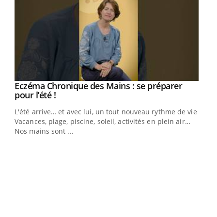
Eczéma Chronique des Mains : se préparer
Youtube
Youtube
pour l’été !
L'été arrive… et avec lui, un tout nouveau rythme de vie !
Vacances, plage, piscine, soleil, activités en plein air…
Nos mains sont ...
Dia
You
Le 
pers
ques