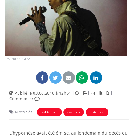
IPA PRESS/SIPA
Publié le 03.06.2016 à 12h51
|
|
|
|
|
Commenter
Mots clés :
ophtalmie
ovaires
autopsie
L’hypothèse avait été émise, au lendemain du décès du