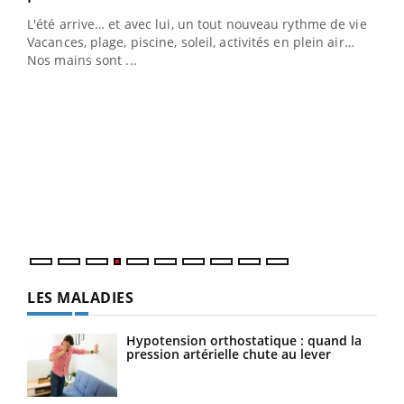
L'été arrive… et avec lui, un tout nouveau rythme de vie !
Vacances, plage, piscine, soleil, activités en plein air…
Nos mains sont ...
Dia
You
Le 
pers
ques
LES MALADIES
Hypotension orthostatique : quand la
pression artérielle chute au lever