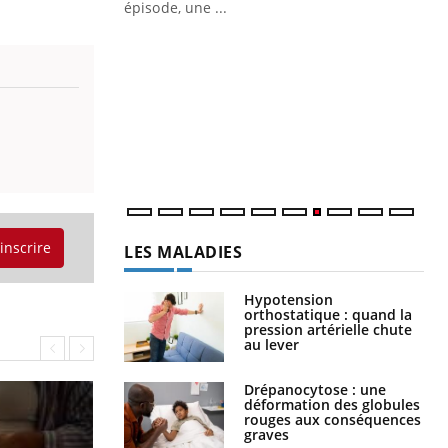
épisode, une ...
Quand l’entreprise mise sur le bien
Ec
Youtube
You
Youtube
être global
quo
Dan
der
com
et é
'inscrire
LES MALADIES
Hypotension
orthostatique : quand la
pression artérielle chute
au lever
Drépanocytose : une
déformation des globules
rouges aux conséquences
graves