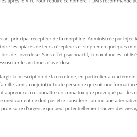
les après le VIH. Pour réduire ce nombre, l'OMS recommande a
can, principal récepteur de la morphine. Administrée par inject
ectoire les opiacés de leurs récepteurs et stopper en quelques min
 lors de l’overdose. Sans effet psychoactif, la naxolone est utilis
essusciter les victimes d’overdose.
gir la prescription de la naxolone, en particulier aux « témoins 
amille, amis, conjoint) « Toute personne qui suit une formation 
nt apprendre à reconnaître un coma toxique provoqué par des op
Ce médicament ne doit pas être considéré comme une alternative
ovisoire d'urgence qui peut potentiellement sauver des vies »,