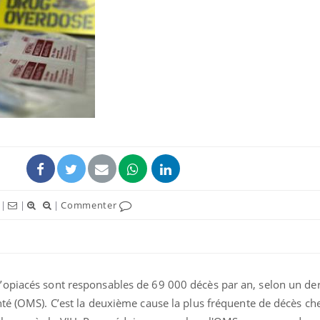
Grossesse et chaleur : ce
que dit la science
Le smartphone nuit-il à
l'apprentissage de la
lecture ?
Mordue par une tique en
|
|
|
Commenter
vacances, elle reste dans
le coma pendant 42 jours
opiacés sont responsables de 69 000 décès par an, selon un der
té (OMS). C’est la deuxième cause la plus fréquente de décès che