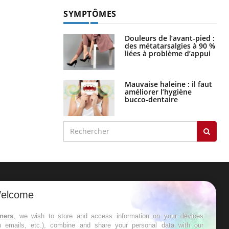
SYMPTÔMES
Douleurs de l’avant-pied :
des métatarsalgies à 90 %
liées à problème d’appui
Mauvaise haleine : il faut
améliorer l’hygiène
bucco-dentaire
ER
elcome
s les semaines les meilleures
tners
, we wish to store and access information on your devices
in emails, etc.), combine and share your personal data with our