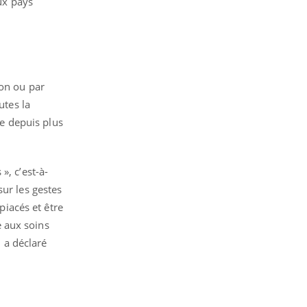
ux pays
ion ou par
utes la
ée depuis plus
», c’est-à-
sur les gestes
iacés et être
 aux soins
 a déclaré