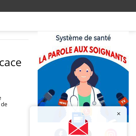
icace
e
 de
Publicité