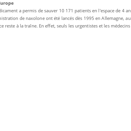
Europe
édicament a permis de sauver 10 171 patients en l'espace de 4 an
nistration de naxolone ont été lancés dès 1995 en Allemagne, 
e reste à la traîne. En effet, seuls les urgentistes et les médecins
« jumeau numérique » pour
tube
iliter l’accès à la médecine
Youtube
ventive
établissement lié à un groupe