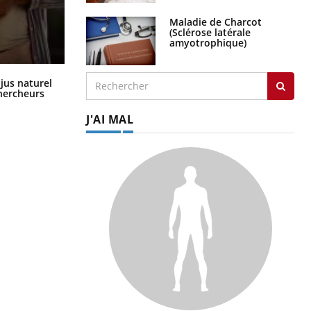
Maladie de Charcot
(Sclérose latérale
amyotrophique)
Comment oublier les écrans en
 jus naturel
vacances ?
chercheurs
J'AI MAL