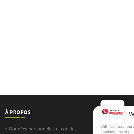
À PROPOS
NEWSLETT
W
Recevez toute
With our 225
par
Données personnelles et cookies
(cookies, pixels 
infos santé