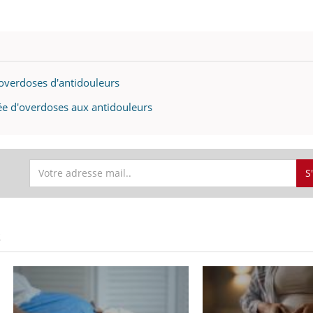
ualiste innove en matière de bilan de
é : l'utilisation d'un « jumeau
érique » permet ...
 overdoses d'antidouleurs
e d'overdoses aux antidouleurs
S
S