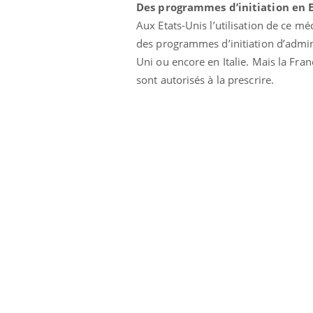
Des programmes d’initiation en 
Aux Etats-Unis l’utilisation de ce m
des programmes d’initiation d’admi
Uni ou encore en Italie. Mais la Franc
sont autorisés à la prescrire.
Youtube
 Mains : se
Diabète & Ramadan 2026
Un 
Youtube
You
outube
fac
Le Ramadan approche, et, pour de
pré
un tout nouveau
nombreuses personnes atteintes de
Un 
lage, piscine,
diabète, c'est une période de questions, de