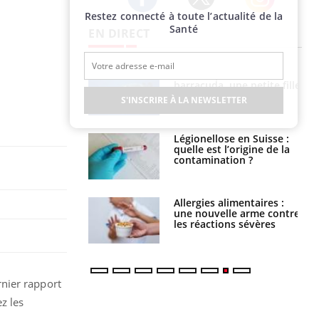
Restez connecté à toute l’actualité de la
Twitter
Facebook
Instagram
Santé
EN DIRECT
Mordue par un
Comment gérer le
barracuda, une petite fille
sommeil des enfants en
secourue grâce à un
vacances ?
S'INSCRIRE À LA NEWSLETTER
réflexe essentiel
Légionellose en Suisse :
Bilan prévention : ce que
quelle est l’origine de la
les kinés pourront
contamination ?
bientôt faire
Allergies alimentaires :
TDAH : quel est ce
une nouvelle arme contre
traitement autorisé aux
les réactions sévères
États-Unis ?
nier rapport
z les