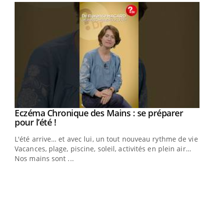
Eczéma Chronique des Mains : se préparer
Youtube
Youtube
pour l’été !
L'été arrive… et avec lui, un tout nouveau rythme de vie !
Vacances, plage, piscine, soleil, activités en plein air…
Nos mains sont ...
Dia
You
Le 