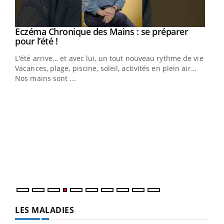
Eczéma Chronique des Mains : se préparer
Youtube
Youtube
pour l’été !
L'été arrive… et avec lui, un tout nouveau rythme de vie !
Vacances, plage, piscine, soleil, activités en plein air…
Nos mains sont ...
Dia
You
Le 
pers
ques
LES MALADIES