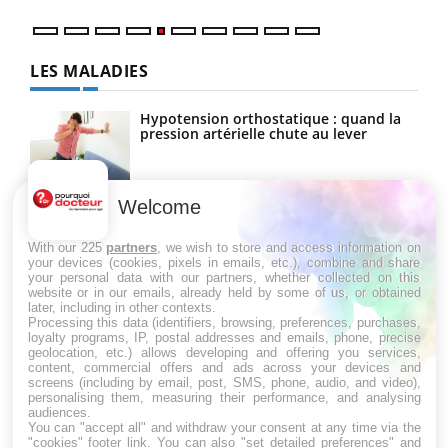
LES MALADIES
Hypotension orthostatique : quand la
pression artérielle chute au lever
Welcome
Drépanocytose : une déformation des
globules rouges aux conséquences
graves
With our 225
partners
, we wish to store and access information on
your devices (cookies, pixels in emails, etc.), combine and share
your personal data with our partners, whether collected on this
website or in our emails, already held by some of us, or obtained
Maladie de Charcot (Sclérose latérale
later, including in other contexts.
amyotrophique)
Processing this data (identifiers, browsing, preferences, purchases,
loyalty programs, IP, postal addresses and emails, phone, precise
geolocation, etc.) allows developing and offering you services,
content, commercial offers and ads across your devices and
screens (including by email, post, SMS, phone, audio, and video),
personalising them, measuring their performance, and analysing
audiences.
You can "accept all" and withdraw your consent at any time via the
"cookies" footer link
. You can also "set detailed preferences" and