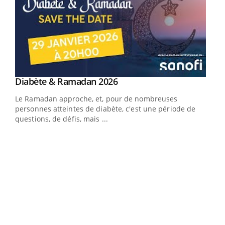
Youtube
Diabète & Ramadan 2026
Un « jumeau numérique » pour faciliter l’accès
Youtube
Youtube
Youtube
à la médecine préventive
Le Ramadan approche, et, pour de nombreuses
Un établissement lié à un groupe mutualiste innove en
personnes atteintes de diabète, c'est une période de
matière de bilan de santé : l'utilisation d'un « jumeau
questions, de défis, mais ...
numérique » permet ...
COU
You
Coup
vous
épis