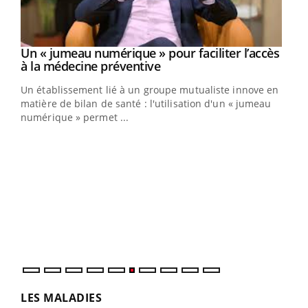
Un « jumeau numérique » pour faciliter l’accès
Youtube
Youtube
à la médecine préventive
Un établissement lié à un groupe mutualiste innove en
e
matière de bilan de santé : l'utilisation d'un « jumeau
numérique » permet ...
COU
You
Coup
vous
épis
LES MALADIES