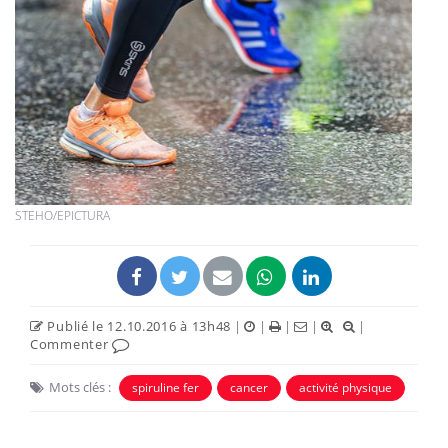
STEHO/EPICTURA
Publié le 12.10.2016 à 13h48
|
|
|
|
|
Commenter
Mots clés :
spiruline fer
cancer
activité physique