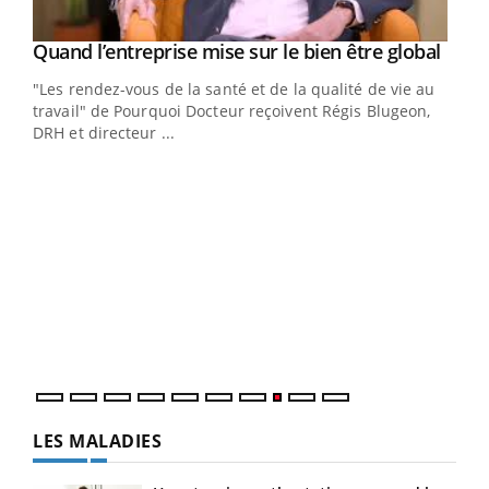
Yout
Quand l’entreprise mise sur le bien être global
Youtube
"Les rendez-vous de la santé et de la qualité de vie au
travail" de Pourquoi Docteur reçoivent Régis Blugeon,
DRH et directeur ...
Eczéma chronique des mains : au quotidien
Ecz
Youtube
You
Youtube
(3/3)
(2/3
Dans cette vidéo, le Dr Inès Zaraa, dermatologue à Paris,
Une 
vous explique comment protéger vos mains au
une 
quotidien et éviter les ...
une i
LES MALADIES