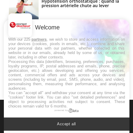
Hypotension orthostatique : quand la
pression artérielle chute au lever
Welcome
Drépanocytose : une déformation des
globules rouges aux conséquences
graves
With our 225
partners
, we wish to store and access information on
your devices (cookies, pixels in emails, etc.), combine and share
your personal data with our partners, whether collected on this
website or in our emails, already held by some of us, or obtained
Maladie de Charcot (Sclérose latérale
later, including in other contexts.
amyotrophique)
Processing this data (identifiers, browsing, preferences, purchases,
loyalty programs, IP, postal addresses and emails, phone, precise
geolocation, etc.) allows developing and offering you services,
content, commercial offers and ads across your devices and
screens (including by email, post, SMS, phone, audio, and video),
personalising them, measuring their performance, and analysing
audiences.
You can "accept all" and withdraw your consent at any time via the
"cookies" footer link
. You can also "set detailed preferences" and
object to processing activities not subject to consent. These
choices remain valid for 6 months.
powered by
Accept all