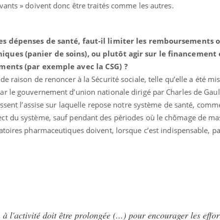
vants » doivent donc être traités comme les autres.
Pourquoi votre ventre
Pourquo
gâche-t-il les premiers
de prot
jours de vos vacances ?
finalem
des dépenses de santé, faut-il limiter les remboursements o
iques (panier de soins), ou plutôt agir sur le financement
ements (par exemple avec la CSG) ?
s de raison de renoncer à la Sécurité sociale, telle qu’elle a été mi
r le gouvernement d’union nationale dirigé par Charles de Gaul
issent l’assise sur laquelle repose notre système de santé, comm
ct du système, sauf pendant des périodes où le chômage de ma
toires pharmaceutiques doivent, lorsque c’est indispensable, par
n à l'activité doit être prolongée (...) pour encourager les effor