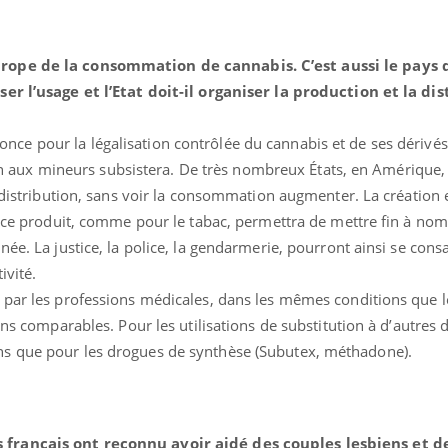
ope de la consommation de cannabis. C’est aussi le pays qu
ser l’usage et l’Etat doit-il organiser la production et la di
nonce pour la légalisation contrôlée du cannabis et de ses dériv
ction aux mineurs subsistera. De très nombreux États, en Amériqu
a distribution, sans voir la consommation augmenter. La création
e ce produit, comme pour le tabac, permettra de mettre fin à nom
ée. La justice, la police, la gendarmerie, pourront ainsi se cons
tivité.
 par les professions médicales, dans les mêmes conditions que l
ons comparables. Pour les utilisations de substitution à d’autres
s que pour les drogues de synthèse (Subutex, méthadone).
 français ont reconnu avoir aidé des couples lesbiens et 