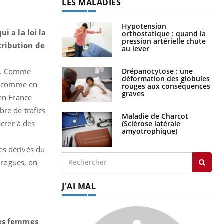
LES MALADIES
Hypotension
i a la loi la
orthostatique : quand la
pression artérielle chute
stribution de
au lever
Drépanocytose : une
és. Comme
déformation des globules
e, comme en
rouges aux conséquences
graves
 en France
bre de trafics
Maladie de Charcot
acrer à des
(Sclérose latérale
amyotrophique)
es dérivés du
 drogues, on
J'AI MAL
des femmes