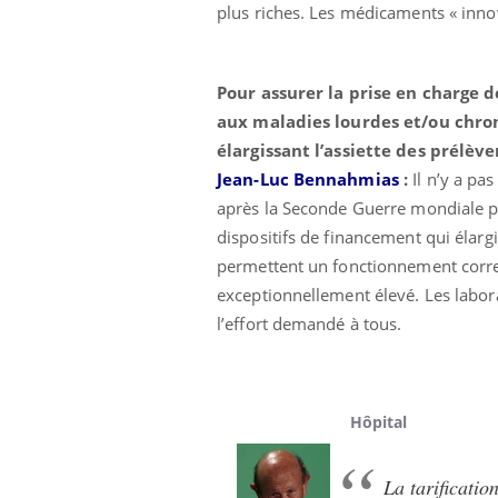
plus riches. Les médicaments « inno
Cytomégalovirus : ce qui
change dans la prise en
charge des femmes
enceintes
Pour assurer la prise en charge 
aux maladies lourdes et/ou chron
élargissant l’assiette des prélèv
Jean-Luc Bennahmias
:
Il n’y a pa
après la Seconde Guerre mondiale pa
dispositifs de financement qui élarg
permettent un fonctionnement corre
exceptionnellement élevé. Les labora
l’effort demandé à tous.
Hôpital
La tarificatio