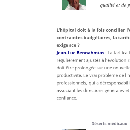
qualité et de 
L’hôpital doit à la fois concilie
contraintes budgétaires, la tarifi
exigence ?
Jean-Luc Bennahmias
:
La tarifica
régulièrement ajustés à l’évolution ra
doit être prolongée sur une nouvelle
productivité. Le vrai problème de l'h
professionnels, qui a déresponsabili
associant les directions générales 
confiance.
Car
You
Déserts médicaux
pré