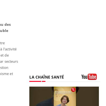
enu des
ouble
être
 l'activité
 et de
par secteurs
estion
misme et
LA CHAÎNE SANTÉ
Youtube