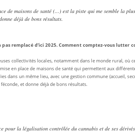
gue, irritabilité, brouillard mental ou
ce de maisons de santé (...) est la piste qui me semble la plu
e alopécie… Les symptômes de la
 donne déjà de bons résultats.
nce en fer sont multiples ce qui la rend
Insuline & Charge ment
Youtube
Yout
osait en parler??
a pas remplacé d’ici 2025. Comment comptez-vous lutter co
En 2026, l'insuline dans l
reste entourée d'idées re
patients comme parfois ch
ses collectivités locales, notamment dans le monde rural, où 
la mise en place de maisons de santé qui permettent aux différent
llies dans un même lieu, avec une gestion commune (accueil, secr
s féconde, et donne déjà de bons résultats.
 pour la légalisation contrôlée du cannabis et de ses dérivés