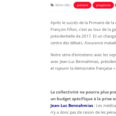
Mots clés :
présent
priapisme
Après le succès de la Primaire de la 
François Fillon, c’est au tour de la g
présidentielle de 2017. Et un change
centre des débats. Assurance maladie,
Notre série d'entretiens avec les sep
avec Jean-Luc Bennahmias, président
et rajeunir la démocratie française 
Chikungunya, dengue,
West Nile : que se passe-
t-il dans le sud de la
France ?
La collectivité ne pourra plus p
Les médicaments GLP-1
un budget spécifique à la prise 
protègent-ils aussi les os
?
Jean-Luc Bennahmias
: Les médica
n’y a donc pas de raison de les pénal