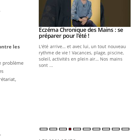
s
ale : et si on
Eczéma Chronique des Mains : se
Youtube
ube
Youtube
préparer pour l’été !
ntre les
e diabète de type 2
L'été arrive… et avec lui, un tout nouveau
çues chez les
rythme de vie ! Vacances, plage, piscine,
ez les soignants.
soleil, activités en plein air… Nos mains
ce problème
sont ...
Di
You
es
étariat,
Le 
nom
dia
défi
.