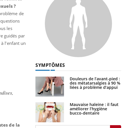
exuels ?
 problème de
s questions
ous les
re guidés par
 à l’enfant un
SYMPTÔMES
Douleurs de l’avant-pied :
des métatarsalgies à 90 %
liées à problème d’appui
ndises,
Mauvaise haleine : il faut
améliorer l’hygiène
bucco-dentaire
tes de la