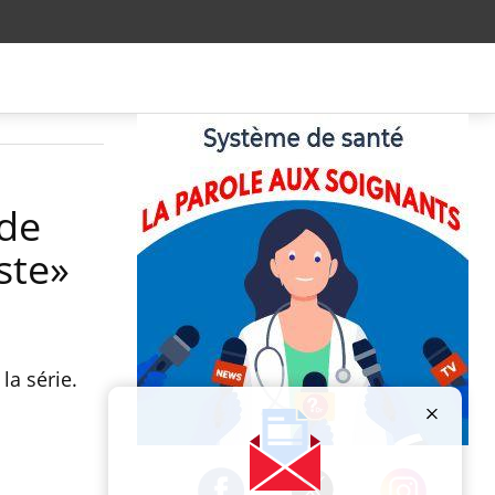
 de
ste»
la série.
Publicité