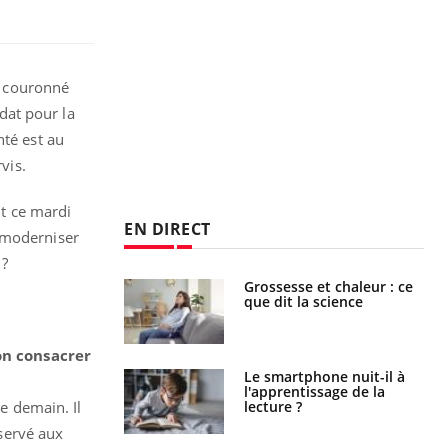
 a couronné
idat pour la
nté est au
vis.
it ce mardi
EN DIRECT
« moderniser
 ?
haleurs :
Grossesse et chaleur : ce
i le risque de
que dit la science
rimpe-t-il ?
on consacrer
a pourrait-il
Le smartphone nuit-il à
la propagation du
l'apprentissage de la
lecture ?
e demain. Il
éservé aux