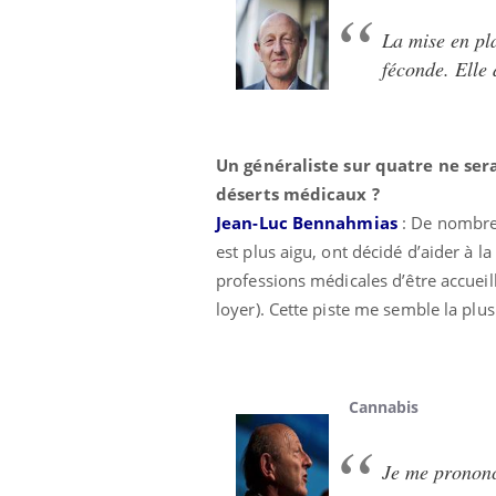
Fati
La mise en pla
mêm
féconde. Elle
care
...
Eczéma Chronique des Mains :
Youtube
Youtube
expliquer ma maladie
Un généraliste sur quatre ne ser
Il y a des sujets qui sont faciles à aborder...
d'autres non ! D'un côté, poser des
déserts médicaux ?
questions sur la maladie d'un proche c'est
Jean-Luc Bennahmias
:
De nombreu
montrer ...
est plus aigu, ont décidé d’aider à 
professions médicales d’être accuei
loyer). Cette piste me semble la plu
Cannabis
Je me prononce