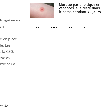
i manger moins
Mordue par une tique en
éines pourrait
vacances, elle reste dans
ent être bénéfique
le coma pendant 42 jours
bligatoires
 en
se en place
le. Les
e la CSG,
sse est
ticiper à
ts de