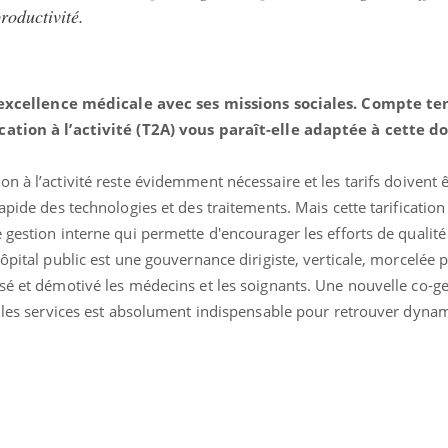
productivité.
r l’excellence médicale avec ses missions sociales. Compte t
cation à l’activité (T2A) vous paraît-elle adaptée à cette d
tion à l’activité reste évidemment nécessaire et les tarifs doivent 
pide des technologies et des traitements. Mais cette tarification à
 gestion interne qui permette d'encourager les efforts de qualité
ôpital public est une gouvernance dirigiste, verticale, morcelée 
sé et démotivé les médecins et les soignants. Une nouvelle co-g
et les services est absolument indispensable pour retrouver dyna
ence en fer : comprendre pour
tube
Youtube
venir