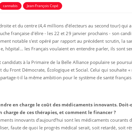
cannabis
Jean-François Copé
droite et du centre (4,4 millions d’électeurs au second tour) qui
auche française d’élire - les 22 et 29 janvier prochains - son cand
ment notable s'est opéré par rapport au précédent scrutin, la sa
 hôpital... les Français voulaient en entendre parler, ils sont ser
t candidats à la Primaire de la Belle Alliance populaire se poursu
 du Front Démocrate, Écologique et Social. Celui qui souhaite 
» partage-t-il la même ambition pour le système de santé français
La sieste empêche-t-elle
Fortes c
de dormir la nuit ?
pourquo
noyade g
rendre en charge le coût des médicaments innovants. Doit-
VIH : la fin du comprimé
Le Viagr
en charge de ces thérapies, et comment le financer ?
tous les jours se profile-t-
freiner 
elle enfin ?
cancer ?
ments innovants d’aujourd’hui sont les médicaments courants d
iser, faute de quoi le progrès médical serait, soit retardé, soit r