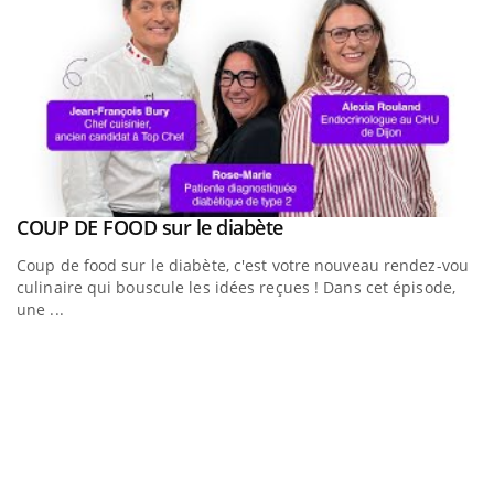
Youtube
COUP DE FOOD sur le diabète
Youtube
Coup de food sur le diabète, c'est votre nouveau rendez-vous
culinaire qui bouscule les idées reçues ! Dans cet épisode,
une ...
Youtub
Quand l’entreprise mise sur le bien être global
E
Youtube
Yo
"Les rendez-vous de la santé et de la qualité de vie au
Da
travail" de Pourquoi Docteur reçoivent Régis Blugeon, DRH et
vo