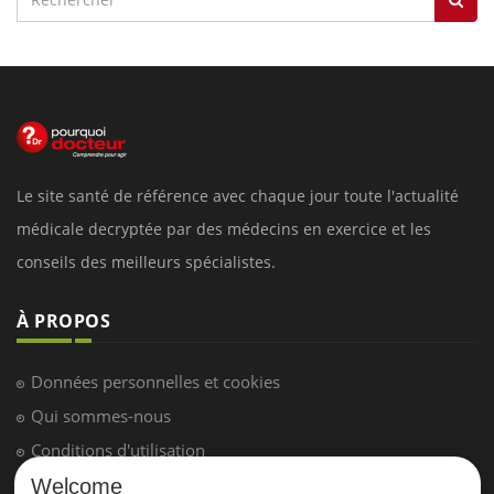
Le site santé de référence avec chaque jour toute l'actualité
médicale decryptée par des médecins en exercice et les
conseils des meilleurs spécialistes.
À PROPOS
Données personnelles et cookies
Qui sommes-nous
Conditions d'utilisation
Plan du site
Welcome