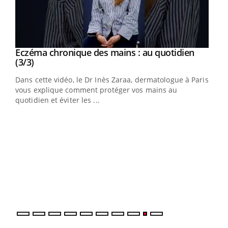
Youtube
al
Eczéma chronique des mains : au quotidien
Youtube
Youtube
(3/3)
au
Dans cette vidéo, le Dr Inès Zaraa, dermatologue à Paris,
,
vous explique comment protéger vos mains au
quotidien et éviter les ...
Ecz
You
(2/3
Une 
une 
une i