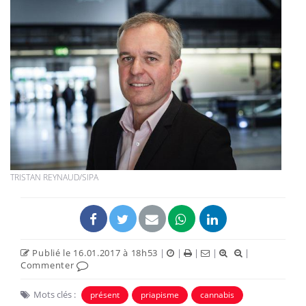
TRISTAN REYNAUD/SIPA
Publié le 16.01.2017 à 18h53
|
|
|
|
|
Commenter
Mots clés :
présent
priapisme
cannabis